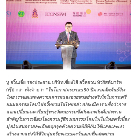
หู จวิ้นเจี๋ย รองประธาน บริษัทเซี่ยงไฮ้ อวี้หยวน ทัวริสต์มาร์ท
กรุ๊ป
กล่าวทิ้งท้ายว่า
“ในโอกาสครบรอบ 50 ปีความสัมพันธ์จีน-
ไทย เราขอแสดงความเคารพและอวยพรอย่างจริงใจในการเตรี
ยมมหกรรมโคมไฟอวี้หยวนในไทยอย่างประณีต เราเชื่อว่าการ
แลกเปลี่ยนและเรียนรู้ทางวัฒนธรรมซึ่งกันและกันคือสะพาน
สำคัญในการเชื่อมโยงความรู้สึก มหกรรมโคมไฟในไทยครั้งนี้จะ
มุ่งนำเสนอรายละเอียดทุกจุดด้วยความพิถีพิถัน ใช้แสงและเงา
สร้างฉากแห่งวิถีชีวิตสุนทรียะแบบตะวันออกที่ผสมผสาน