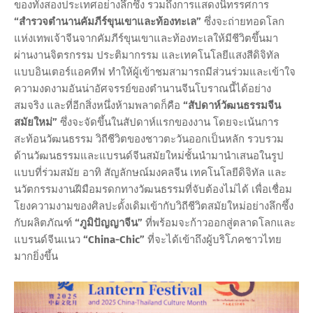
ของทั้งสองประเทศอย่างลึกซึ้ง รวมถึงการแสดงนิทรรศการ
“สำรวจตำนานคัมภีร์ขุนเขาและท้องทะเล”
ซึ่งจะถ่ายทอดโลก
แห่งเทพเจ้าจีนจากคัมภีร์ขุนเขาและท้องทะเลให้มีชีวิตขึ้นมา
ผ่านงานจิตรกรรม ประติมากรรม และเทคโนโลยีแสงสีดิจิทัล
แบบอินเตอร์แอคทีฟ ทำให้ผู้เข้าชมสามารถมีส่วนร่วมและเข้าใจ
ความงดงามอันน่าอัศจรรย์ของตำนานจีนโบราณนี้ได้อย่าง
สมจริง และที่อีกสิ่งหนึ่งห้ามพลาดก็คือ
“สัปดาห์วัฒนธรรมจีน
สมัยใหม่”
ซึ่งจะจัดขึ้นในสัปดาห์แรกของงาน โดยจะเน้นการ
สะท้อนวัฒนธรรม วิถีชีวิตของชาวตะวันออกเป็นหลัก รวบรวม
ด้านวัฒนธรรมและแบรนด์จีนสมัยใหม่ชั้นนำมานำเสนอในรูป
แบบที่ร่วมสมัย อาทิ สัญลักษณ์มงคลจีน เทคโนโลยีดิจิทัล และ
นวัตกรรมงานฝีมือมรดกทางวัฒนธรรมที่จับต้องไม่ได้ เพื่อเชื่อม
โยงความงามของศิลปะดั้งเดิมเข้ากับวิถีชีวิตสมัยใหม่อย่างลึกซึ้ง
กับผลิตภัณฑ์
“ภูมิปัญญาจีน”
ที่พร้อมจะก้าวออกสู่ตลาดโลกและ
แบรนด์จีนแนว
“China-Chic”
ที่จะได้เข้าถึงผู้บริโภคชาวไทย
มากยิ่งขึ้น