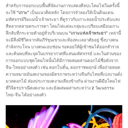
สำหรับการออกแบบพื้นที่จัดงานการแสดงศิลปะโคมไฟในครั้งนี้
จะใช้
“เกาะ”
เป็นแนวคิดหลัก โดยการจำลองให้เป็นดินแดน
มหัศจรรย์ริมแม่น้ำเจ้าพระยา ที่ดูราวกับเกาะลอยน้ำประดับแสง
สีหลากหลายตระการตา โคมไฟแต่ละกลุ่มจะเปรียบเสมือนเกาะ
ลึกลับที่กระจายตัวอยู่ทั่วบริเวณบน
“เกาะแห่งเจ้าพระยา”
เหล่านี้
จะมีสิ่งมีชีวิตจากคัมภีร์ขุนเขาและท้องทะเลอาศัยอยู่ ซึ่งบางตน
กำลังกระโจน บางตนแอบซ่อน รอคอยให้ผู้เข้าชมได้ออกสำรวจ
และค้นพบทีละจุดในบรรยากาศที่แสนมหัศจรรย์ และในส่วนของ
การออกแบบชุดโคมไฟนั้นได้มีการผสมผสานดอกไม้ชื่อดังจาก
จีน-ไทยอย่างลงตัว เช่น ดอกโบตั๋น, ดอกราชพฤกษ์ เพื่อถ่ายทอด
ความหมายอันงดงามของมิตรภาพระหว่างจีนกับไทยที่เบ่งบานดั่ง
มวลดอกไม้ ส่องประกายงดงามเคียงข้างกัน ผ่านงานฝีมือโคมไฟ
ที่วิจิตรปราณีตงดงาม และยังผสมผสานระหว่าง
2
วัฒนธรรม
ไทย-จีน ได้อย่างลงตัว