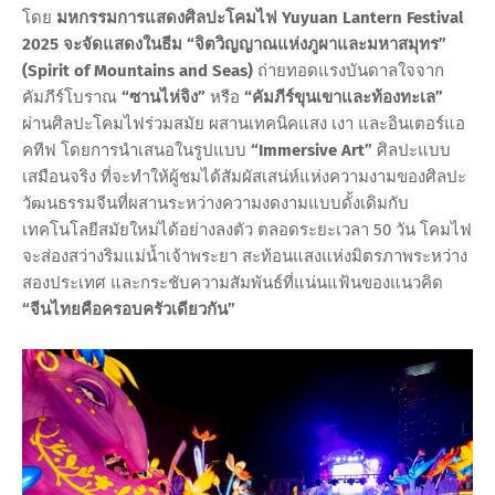
โดย
มหกรรมการแสดงศิลปะโคมไฟ Yuyuan Lantern Festival
2025 จะจัดแสดงในธีม “จิตวิญญาณแห่งภูผาและมหาสมุทร”
(Spirit of Mountains and Seas)
ถ่ายทอดแรงบันดาลใจจาก
คัมภีร์โบราณ
“ซานไห่จิง”
หรือ
“คัมภีร์ขุนเขาและท้องทะเล”
ผ่านศิลปะโคมไฟร่วมสมัย ผสานเทคนิคแสง เงา และอินเตอร์แอ
คทีฟ โดยการนำเสนอในรูปแบบ
“Immersive Art”
ศิลปะแบบ
เสมือนจริง ที่จะทำให้ผู้ชมได้สัมผัสเสน่ห์แห่งความงามของศิลปะ
วัฒนธรรมจีนที่ผสานระหว่างความงดงามแบบดั้งเดิมกับ
เทคโนโลยีสมัยใหม่ได้อย่างลงตัว ตลอดระยะเวลา 50 วัน โคมไฟ
จะส่องสว่างริมแม่น้ำเจ้าพระยา สะท้อนแสงแห่งมิตรภาพระหว่าง
สองประเทศ และกระชับความสัมพันธ์ที่แน่นแฟ้นของแนวคิด
“จีนไทยคือครอบครัวเดียวกัน”