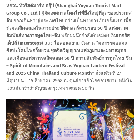
หยวน ทัวริสต์มาร์ท กรุ๊ป (Shanghai Yuyuan Tourist Mart
Group Co., Ltd.)
ผู้
จัดเทศกาลโคมไฟที่ยิ่งใหญ่ที่สุดของประเทศ
จีน
ออกเดินทางสู่ประเทศไทยอย่างเป็นทางการเป็นครั้งแรก
เพื่อ
ร่วมเฉลิมฉลองในวาระประวัติศาสตร์ครบรอบ 50 ปี แห่งความ
สัมพันธ์ทางการทูตไทย–จีน
พร้อมผนึกกำลังพันธมิตร
อินเตอร์ส
เต็ปส์ (Intersteps)
และ
ไอคอนสยาม
จัดงาน
“มหกรรมแสดง
ศิลปะโคมไฟอวี้หยวน ชุดจิตวิญญาณแห่งภูผาและมหาสมุทร
และเดือนแห่งการเฉลิมฉลอง 50 ปี ความสัมพันธ์การทูตไทย-จีน
– Spirit of Mountains and Seas Yuyuan Lantern Festival
and 2025 China-Thailand Culture Month"
ตั้งแต่วันที่ 27
มิถุนายน – 15 สิงหาคม 2568 ณ ศูนย์การค้าไอคอนสยาม หนึ่งใน
แลนด์มาร์กสำคัญของกรุงเทพฯ ตลอด 50 วัน