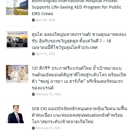
Bumrungrad International Hospital Phuket
Supports Life-Saving AED Program for Public
EMS Crews
April 04, 2025
ฮุนได ฉลองใหญ่มหาสงกรานต์! ชวนคุณมาทดลอง
ขับ ลุ้นรับของขวัญสุดคูล ตั้งแต่วันที่ 7 – 18
เมษายนนี้ที่โชว์รูมฮุนไดทั่วประเทศ
April 04, 2025
137 ดีกรี® ประกาศรีแบรนด์ใหม่ ย้ำเป้าหมายแบ
รนด์นมอัลมอนด์สัญชาติไทยสู่ระดับโลก พร้อมเปิด
ตัว “ชมพู่ อารยา เอ ฮาร์เก็ต” พรีเซ็นเตอร์คนแรก
ของแบรนด์
February 15, 2024
SCB CIO มอง3ปัจจัยหลักหนุนตลาดหุ้นเวียดนามฟื้น
ตัวต่อเนื่อง แนะทยอยลงทุนValuationยังต่ำพร้อม
โอกาสยกระดับเข้าตลาดเกิดใหม่
February 15, 2024