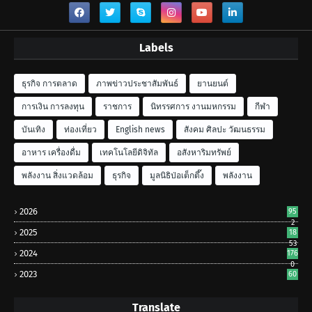
Labels
ธุรกิจ การตลาด
ภาพข่าวประชาสัมพันธ์
ยานยนต์
การเงิน การลงทุน
ราชการ
นิทรรศการ งานมหกรรม
กีฬา
บันเทิง
ท่องเที่ยว
English news
สังคม ศิลปะ วัฒนธรรม
อาหาร เครื่องดื่ม
เทคโนโลยีดิจิทัล
อสังหาริมทรัพย์
พลังงาน สิ่งแวดล้อม
ธุรกิจ
มูลนิธิป่อเต็กตึ๊ง
พลังงาน
2026
95
2
2025
18
53
2024
176
0
2023
60
Translate