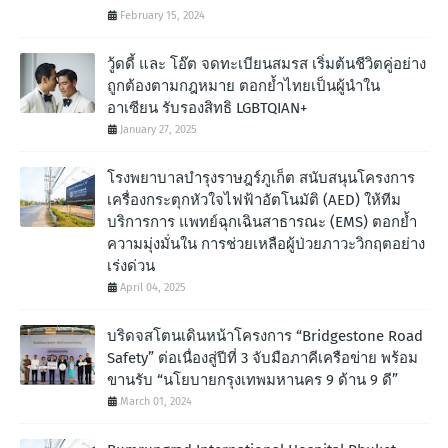
February 15, 2024
วู้ดดี้ และ โอ๊ต จดทะเบียนสมรส เริ่มต้นชีวิตคู่อย่าง
ถูกต้องตามกฎหมาย ตอกย้ำไทยเป็นผู้นำใน
อาเซียน รับรองสิทธิ LGBTQIAN+
January 27, 2025
โรงพยาบาลบำรุงราษฎร์ภูเก็ต สนับสนุนโครงการ
เครื่องกระตุกหัวใจไฟฟ้าอัตโนมัติ (AED) ให้ทีม
บริการการ แพทย์ฉุกเฉินสาธารณะ (EMS) ตอกย้ำ
ความมุ่งมั่นใน การช่วยเหลือผู้ป่วยภาวะวิกฤตอย่าง
เร่งด่วน
April 04, 2025
บริดจสโตนเดินหน้าโครงการ “Bridgestone Road
Safety” ต่อเนื่องสู่ปีที่ 3 จับมือภาคีเครือข่าย พร้อม
ขานรับ “นโยบายกรุงเทพมหานคร 9 ด้าน 9 ดี”
March 01, 2024