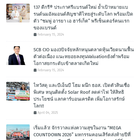
137 ดีกรี® ประกาศรีแบรนด์ใหม่ ย้ำเป้าหมายแบ
รนด์นมอัลมอนด์สัญชาติไทยสู่ระดับโลก พร้อมเปิด
ตัว “ชมพู่ อารยา เอ ฮาร์เก็ต” พรีเซ็นเตอร์คนแรก
ของแบรนด์
February 15, 2024
SCB CIO มอง3ปัจจัยหลักหนุนตลาดหุ้นเวียดนามฟื้น
ตัวต่อเนื่อง แนะทยอยลงทุนValuationยังต่ำพร้อม
โอกาสยกระดับเข้าตลาดเกิดใหม่
February 15, 2024
ไทวัสดุ และบีเอ็นบี โฮม ผนึก ธอส. เปิดตัวสินเชื่อ
พิเศษ หนุนติดตั้ง Solar Roof ลดค่าไฟ ให้สิทธิ
ประโยชน์ แลกคาร์บอนเครดิต เพิ่มโอกาสรักษ์
โลก!!
April 04, 2025
เริ่มแล้ว! จักรวาลแห่งความสุขในงาน “MEGA
COUNTDOWN 2026” มหกรรมคอนเสิร์ตส่งท้ายปีที่