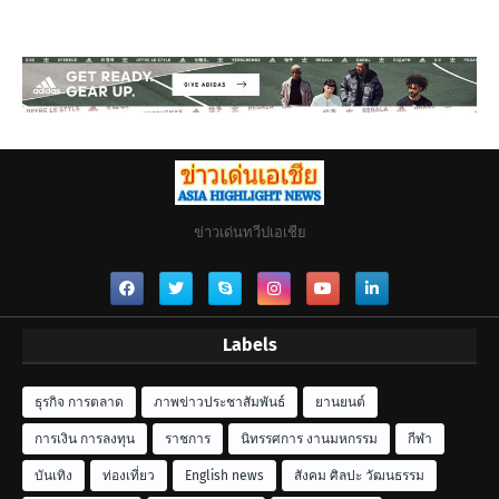
ข่าวเด่นทวีปเอเชีย
Labels
ธุรกิจ การตลาด
ภาพข่าวประชาสัมพันธ์
ยานยนต์
การเงิน การลงทุน
ราชการ
นิทรรศการ งานมหกรรม
กีฬา
บันเทิง
ท่องเที่ยว
English news
สังคม ศิลปะ วัฒนธรรม