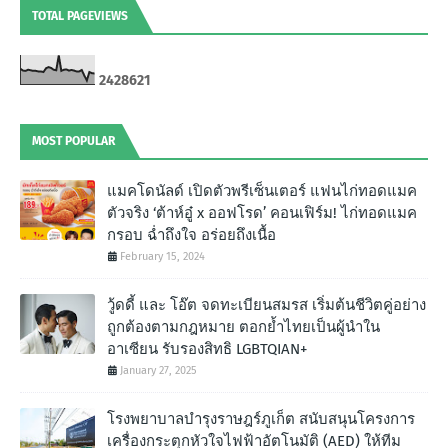
TOTAL PAGEVIEWS
2
4
2
8
6
2
1
MOST POPULAR
แมคโดนัลด์ เปิดตัวพรีเซ็นเตอร์ แฟนไก่ทอดแมค
ตัวจริง ‘ต้าห์อู๋ x ออฟโรด’ คอนเฟิร์ม! ไก่ทอดแมค
กรอบ ฉํ่าถึงใจ อร่อยถึงเนื้อ
February 15, 2024
วู้ดดี้ และ โอ๊ต จดทะเบียนสมรส เริ่มต้นชีวิตคู่อย่าง
ถูกต้องตามกฎหมาย ตอกย้ำไทยเป็นผู้นำใน
อาเซียน รับรองสิทธิ LGBTQIAN+
January 27, 2025
โรงพยาบาลบำรุงราษฎร์ภูเก็ต สนับสนุนโครงการ
เครื่องกระตุกหัวใจไฟฟ้าอัตโนมัติ (AED) ให้ทีม