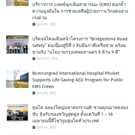
บริการการ แพทย์ฉุกเฉินสาธารณะ (EMS) ตอกย้ำ
ความมุ่งมั่นใน การช่วยเหลือผู้ป่วยภาวะวิกฤตอย่าง
เร่งด่วน
April 04, 2025
บริดจสโตนเดินหน้าโครงการ “Bridgestone Road
Safety” ต่อเนื่องสู่ปีที่ 3 จับมือภาคีเครือข่าย พร้อม
ขานรับ “นโยบายกรุงเทพมหานคร 9 ด้าน 9 ดี”
March 01, 2024
Bumrungrad International Hospital Phuket
Supports Life-Saving AED Program for Public
EMS Crews
April 04, 2025
ฮุนได ฉลองใหญ่มหาสงกรานต์! ชวนคุณมาทดลอง
ขับ ลุ้นรับของขวัญสุดคูล ตั้งแต่วันที่ 7 – 18
เมษายนนี้ที่โชว์รูมฮุนไดทั่วประเทศ
April 04, 2025