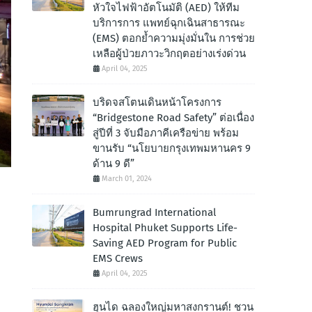
หัวใจไฟฟ้าอัตโนมัติ (AED) ให้ทีม
บริการการ แพทย์ฉุกเฉินสาธารณะ
(EMS) ตอกย้ำความมุ่งมั่นใน การช่วย
เหลือผู้ป่วยภาวะวิกฤตอย่างเร่งด่วน
April 04, 2025
บริดจสโตนเดินหน้าโครงการ
“Bridgestone Road Safety” ต่อเนื่อง
สู่ปีที่ 3 จับมือภาคีเครือข่าย พร้อม
ขานรับ “นโยบายกรุงเทพมหานคร 9
ด้าน 9 ดี”
March 01, 2024
Bumrungrad International
Hospital Phuket Supports Life-
Saving AED Program for Public
EMS Crews
April 04, 2025
ฮุนได ฉลองใหญ่มหาสงกรานต์! ชวน