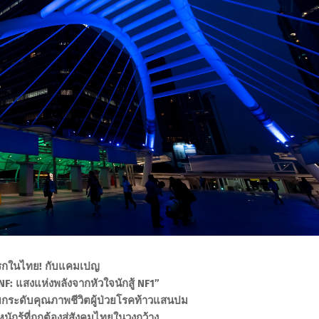
แรกในไทย! กับแคมเปญ
NF: แสงแห่งพลังจากหัวใจนักสู้ NF1”
ระดับคุณภาพชีวิตผู้ป่วยโรคท้าวแสนปม
กรู้ที่ถูกต้องสู่สังคมไทยในวงกว้าง