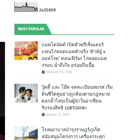
2
4
2
5
8
9
9
MOST POPULAR
แมคโดนัลด์ เปิดตัวพรีเซ็นเตอร์
แฟนไก่ทอดแมคตัวจริง ‘ต้าห์อู๋ x
ออฟโรด’ คอนเฟิร์ม! ไก่ทอดแมค
กรอบ ฉํ่าถึงใจ อร่อยถึงเนื้อ
February 15, 2024
วู้ดดี้ และ โอ๊ต จดทะเบียนสมรส เริ่ม
ต้นชีวิตคู่อย่างถูกต้องตามกฎหมาย
ตอกย้ำไทยเป็นผู้นำในอาเซียน
รับรองสิทธิ LGBTQIAN+
January 27, 2025
โรงพยาบาลบำรุงราษฎร์ภูเก็ต
สนับสนุนโครงการ เครื่องกระตุก