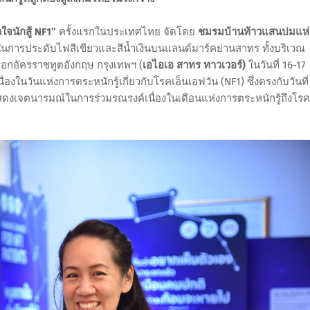
ใจนักสู้ NF1”
ครั้งแรกในประเทศไทย จัดโดย
ชมรมบ้านท้าวแสนปมแห่
 ในการประดับไฟสีเขียวและสีน้ำเงินบนแลนด์มาร์คย่านสาทร ทั้งบริเวณ
กอัครราชทูตอังกฤษ กรุงเทพฯ (
เอไอเอ สาทร ทาวเวอร์)
ในวันที่ 16-17
องในวันแห่งการตระหนักรู้เกี่ยวกับโรคเอ็นเอฟวัน (NF1) ซึ่งตรงกับวันที่
ดงเจตนารมณ์ในการร่วมรณรงค์เนื่องในเดือนแห่งการตระหนักรู้ถึงโรค