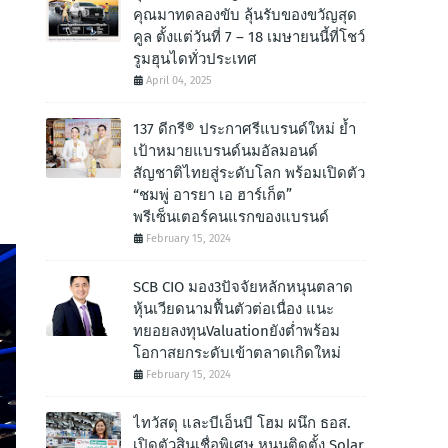
คุณมาทดลองขับ ลุ้นรับของขวัญสุด
คูล ตั้งแต่วันที่ 7 – 18 เมษายนนี้ที่โชว์
รูมฮุนไดทั่วประเทศ
April 04, 2025
137 ดีกรี® ประกาศรีแบรนด์ใหม่ ย้ำ
เป้าหมายแบรนด์นมอัลมอนด์
สัญชาติไทยสู่ระดับโลก พร้อมเปิดตัว
“ชมพู่ อารยา เอ ฮาร์เก็ต”
พรีเซ็นเตอร์คนแรกของแบรนด์
February 15, 2024
SCB CIO มอง3ปัจจัยหลักหนุนตลาด
หุ้นเวียดนามฟื้นตัวต่อเนื่อง แนะ
ทยอยลงทุนValuationยังต่ำพร้อม
โอกาสยกระดับเข้าตลาดเกิดใหม่
February 15, 2024
ไทวัสดุ และบีเอ็นบี โฮม ผนึก ธอส.
เปิดตัวสินเชื่อพิเศษ หนุนติดตั้ง Solar