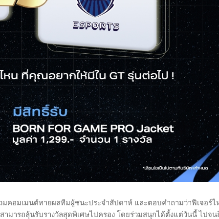
ค่ร่วมคอมเมนต์ทายผลทีมผู้ชนะประจำสัปดาห์ และตอบคำถามว่าฟีเจอร์ไ
้ก็สามารถลุ้นรับรางวัลสุดพิเศษไปครอง โดยร่วมสนุกได้ตั้งแต่วันนี้ ไปจนถ