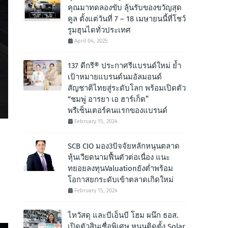
คุณมาทดลองขับ ลุ้นรับของขวัญสุด
คูล ตั้งแต่วันที่ 7 – 18 เมษายนนี้ที่โชว์
รูมฮุนไดทั่วประเทศ
April 04, 2025
137 ดีกรี® ประกาศรีแบรนด์ใหม่ ย้ำ
เป้าหมายแบรนด์นมอัลมอนด์
สัญชาติไทยสู่ระดับโลก พร้อมเปิดตัว
“ชมพู่ อารยา เอ ฮาร์เก็ต”
พรีเซ็นเตอร์คนแรกของแบรนด์
February 15, 2024
SCB CIO มอง3ปัจจัยหลักหนุนตลาด
หุ้นเวียดนามฟื้นตัวต่อเนื่อง แนะ
ทยอยลงทุนValuationยังต่ำพร้อม
โอกาสยกระดับเข้าตลาดเกิดใหม่
February 15, 2024
ไทวัสดุ และบีเอ็นบี โฮม ผนึก ธอส.
เปิดตัวสินเชื่อพิเศษ หนุนติดตั้ง Solar