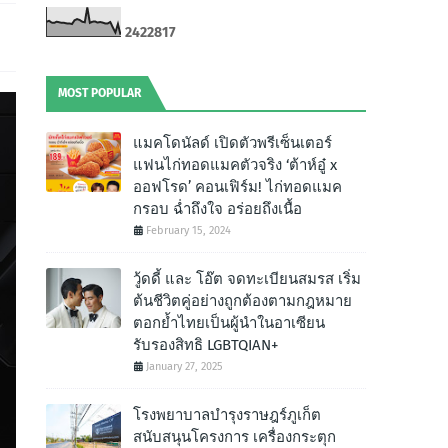
2
4
2
2
8
1
7
MOST POPULAR
แมคโดนัลด์ เปิดตัวพรีเซ็นเตอร์
แฟนไก่ทอดแมคตัวจริง ‘ต้าห์อู๋ x
ออฟโรด’ คอนเฟิร์ม! ไก่ทอดแมค
กรอบ ฉํ่าถึงใจ อร่อยถึงเนื้อ
February 15, 2024
วู้ดดี้ และ โอ๊ต จดทะเบียนสมรส เริ่ม
ต้นชีวิตคู่อย่างถูกต้องตามกฎหมาย
ตอกย้ำไทยเป็นผู้นำในอาเซียน
รับรองสิทธิ LGBTQIAN+
January 27, 2025
โรงพยาบาลบำรุงราษฎร์ภูเก็ต
สนับสนุนโครงการ เครื่องกระตุก