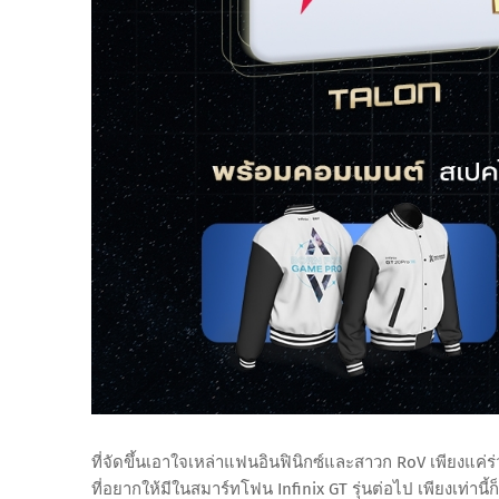
ที่จัดขึ้นเอาใจเหล่าแฟนอินฟินิกซ์และสาวก RoV เพียงแ
ที่อยากให้มีในสมาร์ทโฟน Infinix GT รุ่นต่อไป เพียงเท่านี