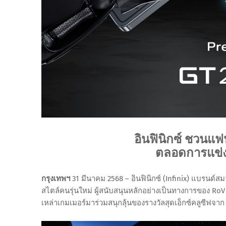
อินฟินิกซ์ ชวนแฟน
ตลอดการแข่ง
กรุงเทพฯ
31 มีนาคม 2568 – อินฟินิกซ์ (Infinix) แบรนด์
สไตล์คนรุ่นใหม่ ผู้สนับสนุนหลักอย่างเป็นทางการของ R
เหล่าเกมเมอร์มาร่วมสนุกลุ้นของรางวัลสุดเอ็กซ์คลูซีฟจาก 