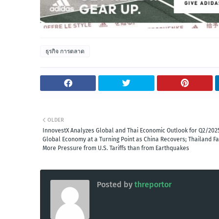
ธุรกิจ การตลาด
OLDER
InnovestX Analyzes Global and Thai Economic Outlook for Q2/202
Global Economy at a Turning Point as China Recovers; Thailand F
More Pressure from U.S. Tariffs than from Earthquakes
Posted by
threportor