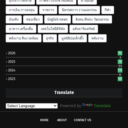
ธุรกิจ การตลาด
ภาพข่าวประชาสัมพันธ์
ยานยนต์
การเงิน การลงทุน
ราชการ
นิทรรศการ งานมหกรรม
กีฬา
บันเทิง
ท่องเที่ยว
English news
สังคม ศิลปะ วัฒนธรรม
อาหาร เครื่องดื่ม
เทคโนโลยีดิจิทัล
อสังหาริมทรัพย์
พลังงาน สิ่งแวดล้อม
ธุรกิจ
มูลนิธิป่อเต็กตึ๊ง
พลังงาน
2026
94
3
2025
18
53
2024
176
0
2023
60
Translate
Powered by
Translate
HOME
ABOUT
CONTACT US