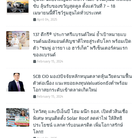
ขับ ลุ้นรับของขวัญสุดคูล ตั้งแต่วันที่ 7 – 18
เมษายนนี้ที่โชว์รูมฮุนไดทั่วประเทศ
April 04, 2025
137 ดีกรี® ประกาศรีแบรนด์ใหม่ ย้ำเป้าหมายแบ
รนด์นมอัลมอนด์สัญชาติไทยสู่ระดับโลก พร้อมเปิด
ตัว “ชมพู่ อารยา เอ ฮาร์เก็ต” พรีเซ็นเตอร์คนแรก
ของแบรนด์
February 15, 2024
SCB CIO มอง3ปัจจัยหลักหนุนตลาดหุ้นเวียดนามฟื้น
ตัวต่อเนื่อง แนะทยอยลงทุนValuationยังต่ำพร้อม
โอกาสยกระดับเข้าตลาดเกิดใหม่
February 15, 2024
ไทวัสดุ และบีเอ็นบี โฮม ผนึก ธอส. เปิดตัวสินเชื่อ
พิเศษ หนุนติดตั้ง Solar Roof ลดค่าไฟ ให้สิทธิ
ประโยชน์ แลกคาร์บอนเครดิต เพิ่มโอกาสรักษ์
โลก!!