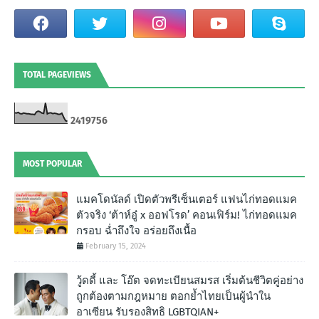
TOTAL PAGEVIEWS
2
4
1
9
7
5
6
MOST POPULAR
แมคโดนัลด์ เปิดตัวพรีเซ็นเตอร์ แฟนไก่ทอดแมค
ตัวจริง ‘ต้าห์อู๋ x ออฟโรด’ คอนเฟิร์ม! ไก่ทอดแมค
กรอบ ฉํ่าถึงใจ อร่อยถึงเนื้อ
February 15, 2024
วู้ดดี้ และ โอ๊ต จดทะเบียนสมรส เริ่มต้นชีวิตคู่อย่าง
ถูกต้องตามกฎหมาย ตอกย้ำไทยเป็นผู้นำใน
อาเซียน รับรองสิทธิ LGBTQIAN+