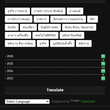
ธุรกิจ การตลาด
ภาพข่าวประชาสัมพันธ์
ยานยนต์
การเงิน การลงทุน
ราชการ
นิทรรศการ งานมหกรรม
กีฬา
บันเทิง
ท่องเที่ยว
English news
สังคม ศิลปะ วัฒนธรรม
อาหาร เครื่องดื่ม
เทคโนโลยีดิจิทัล
อสังหาริมทรัพย์
พลังงาน สิ่งแวดล้อม
ธุรกิจ
มูลนิธิป่อเต็กตึ๊ง
พลังงาน
2026
94
3
2025
18
53
2024
176
0
2023
60
Translate
Powered by
Translate