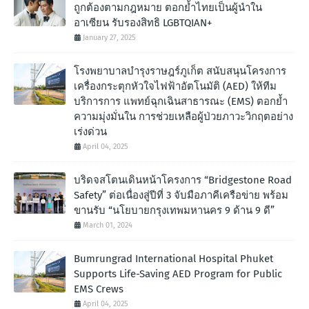
ถูกต้องตามกฎหมาย ตอกย้ำไทยเป็นผู้นำใน
อาเซียน รับรองสิทธิ LGBTQIAN+
January 27, 2025
โรงพยาบาลบำรุงราษฎร์ภูเก็ต สนับสนุนโครงการ
เครื่องกระตุกหัวใจไฟฟ้าอัตโนมัติ (AED) ให้ทีม
บริการการ แพทย์ฉุกเฉินสาธารณะ (EMS) ตอกย้ำ
ความมุ่งมั่นใน การช่วยเหลือผู้ป่วยภาวะวิกฤตอย่าง
เร่งด่วน
April 04, 2025
บริดจสโตนเดินหน้าโครงการ “Bridgestone Road
Safety” ต่อเนื่องสู่ปีที่ 3 จับมือภาคีเครือข่าย พร้อม
ขานรับ “นโยบายกรุงเทพมหานคร 9 ด้าน 9 ดี”
March 01, 2024
Bumrungrad International Hospital Phuket
Supports Life-Saving AED Program for Public
EMS Crews
April 04, 2025