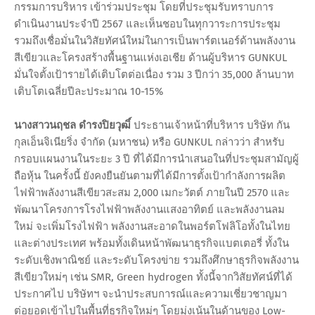
กรรมการบริหาร เข้าร่วมประชุม โดยที่ประชุมรับทราบการ
ดำเนินงานประจำปี 2567 และเห็นชอบในทุกวาระการประชุม
รวมถึงเชื่อมั่นในวิสัยทัศน์ใหม่ในการเป็นพาร์ตเนอร์ด้านพลังงาน
สีเขียวและโครงสร้างพื้นฐานแห่งเอเชีย ด้านผู้บริหาร GUNKUL
มั่นใจตั้งเป้ารายได้เติบโตต่อเนื่อง รวม 3 ปีกว่า 35,000 ล้านบาท
เติบโตเฉลี่ยปีละประมาณ 10-15%
นางสาวนฤชล ดำรงปิยวุฒิ์
ประธานเจ้าหน้าที่บริหาร บริษัท กัน
กุลเอ็นจิเนียริ่ง จำกัด (มหาชน) หรือ GUNKUL กล่าวว่า สำหรับ
กรอบแผนงานในระยะ 3 ปี ที่ได้มีการนำเสนอในที่ประชุมสามัญผู้
ถือหุ้น ในครั้งนี้ ยังคงยืนยันตามที่ได้มีการตั้งเป้ากำลังการผลิต
ไฟฟ้าพลังงานสีเขียวสะสม 2,000 เมกะวัตต์ ภายในปี 2570 และ
พัฒนาโครงการโรงไฟฟ้าพลังงานแสงอาทิตย์ และพลังงานลม
ใหม่ จะเพิ่มโรงไฟฟ้า พลังงานสะอาดในพอร์ตโฟลิโอทั้งในไทย
และต่างประเทศ พร้อมทั้งเดินหน้าพัฒนาธุรกิจแบตเตอรี่ ทั้งใน
ระดับเชิงพาณิชย์ และระดับโครงข่าย รวมถึงศึกษาธุรกิจพลังงาน
สีเขียวใหม่ๆ เช่น SMR, Green hydrogen ทั้งนี้จากวิสัยทัศน์ที่ได้
ประกาศไป บริษัทฯ จะนำประสบการณ์และความเชี่ยวชาญมา
ต่อยอดเข้าไปในพื้นที่ธุรกิจใหม่ๆ โดยมุ่งเน้นในด้านของ Low-