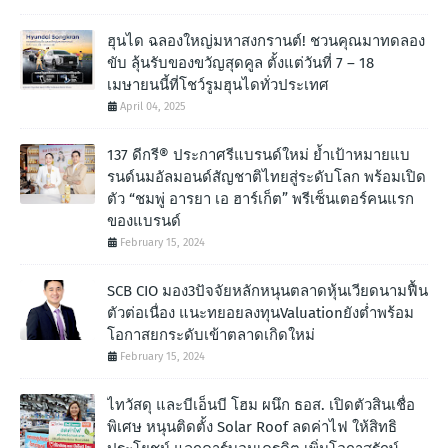
ฮุนได ฉลองใหญ่มหาสงกรานต์! ชวนคุณมาทดลอง
ขับ ลุ้นรับของขวัญสุดคูล ตั้งแต่วันที่ 7 – 18
เมษายนนี้ที่โชว์รูมฮุนไดทั่วประเทศ
April 04, 2025
137 ดีกรี® ประกาศรีแบรนด์ใหม่ ย้ำเป้าหมายแบ
รนด์นมอัลมอนด์สัญชาติไทยสู่ระดับโลก พร้อมเปิด
ตัว “ชมพู่ อารยา เอ ฮาร์เก็ต” พรีเซ็นเตอร์คนแรก
ของแบรนด์
February 15, 2024
SCB CIO มอง3ปัจจัยหลักหนุนตลาดหุ้นเวียดนามฟื้น
ตัวต่อเนื่อง แนะทยอยลงทุนValuationยังต่ำพร้อม
โอกาสยกระดับเข้าตลาดเกิดใหม่
February 15, 2024
ไทวัสดุ และบีเอ็นบี โฮม ผนึก ธอส. เปิดตัวสินเชื่อ
พิเศษ หนุนติดตั้ง Solar Roof ลดค่าไฟ ให้สิทธิ