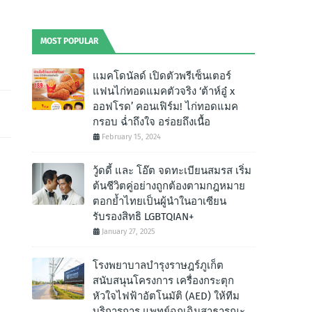
MOST POPULAR
แมคโดนัลด์ เปิดตัวพรีเซ็นเตอร์
แฟนไก่ทอดแมคตัวจริง ‘ต้าห์อู๋ x
ออฟโรด’ คอนเฟิร์ม! ไก่ทอดแมค
กรอบ ฉํ่าถึงใจ อร่อยถึงเนื้อ
February 15, 2024
วู้ดดี้ และ โอ๊ต จดทะเบียนสมรส เริ่ม
ต้นชีวิตคู่อย่างถูกต้องตามกฎหมาย
ตอกย้ำไทยเป็นผู้นำในอาเซียน
รับรองสิทธิ LGBTQIAN+
January 27, 2025
โรงพยาบาลบำรุงราษฎร์ภูเก็ต
สนับสนุนโครงการ เครื่องกระตุก
หัวใจไฟฟ้าอัตโนมัติ (AED) ให้ทีม
บริการการ แพทย์ฉุกเฉินสาธารณะ