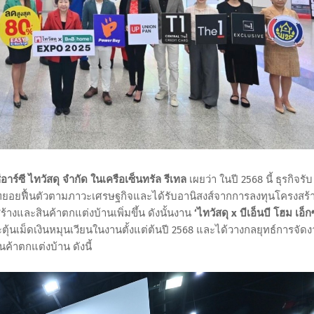
อาร์ซี ไทวัสดุ จำกัด ในเครือเซ็นทรัล รีเทล
เผยว่า ในปี 2568 นี้ ธุรกิจรับ
โน้มทยอยฟื้นตัวตามภาวะเศรษฐกิจและได้รับอานิสงส์จากการลงทุนโครงสร้
้างและสินค้าตกแต่งบ้านเพิ่มขึ้น ดังนั้นงาน
‘ไทวัสดุ x บีเอ็นบี โฮม เอ็ก
ยกระตุ้นเม็ดเงินหมุนเวียนในงานตั้งแต่ต้นปี 2568 และได้วางกลยุทธ์การจัด
ค้าตกแต่งบ้าน ดังนี้