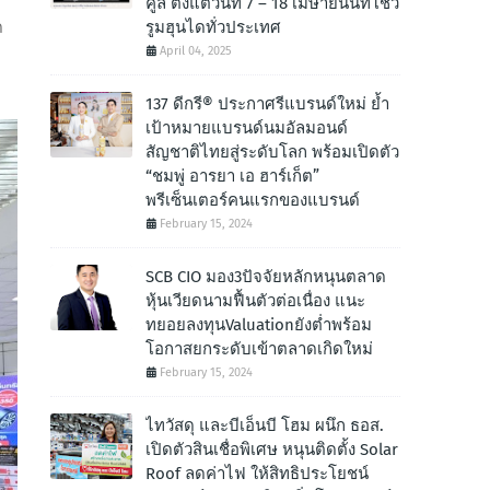
คูล ตั้งแต่วันที่ 7 – 18 เมษายนนี้ที่โชว์
ด
รูมฮุนไดทั่วประเทศ
April 04, 2025
137 ดีกรี® ประกาศรีแบรนด์ใหม่ ย้ำ
เป้าหมายแบรนด์นมอัลมอนด์
สัญชาติไทยสู่ระดับโลก พร้อมเปิดตัว
“ชมพู่ อารยา เอ ฮาร์เก็ต”
พรีเซ็นเตอร์คนแรกของแบรนด์
February 15, 2024
SCB CIO มอง3ปัจจัยหลักหนุนตลาด
หุ้นเวียดนามฟื้นตัวต่อเนื่อง แนะ
ทยอยลงทุนValuationยังต่ำพร้อม
โอกาสยกระดับเข้าตลาดเกิดใหม่
February 15, 2024
ไทวัสดุ และบีเอ็นบี โฮม ผนึก ธอส.
เปิดตัวสินเชื่อพิเศษ หนุนติดตั้ง Solar
Roof ลดค่าไฟ ให้สิทธิประโยชน์