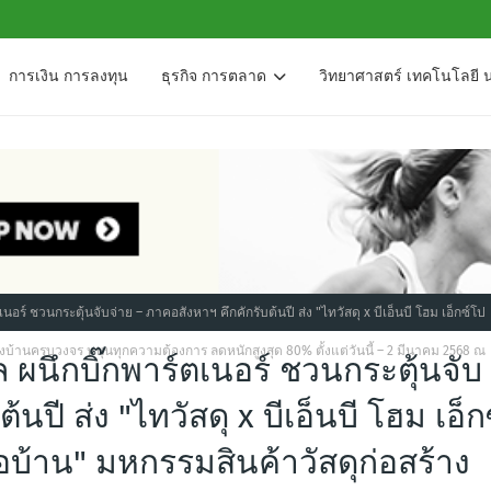
การเงิน การลงทุน
ธุรกิจ การตลาด
วิทยาศาสตร์ เทคโนโลยี 
เนอร์ ชวนกระตุ้นจับจ่าย – ภาคอสังหาฯ คึกคักรับต้นปี ส่ง "ไทวัสดุ x บีเอ็นบี โฮม เอ็กซ์โป
งบ้านครบวงจร หนุนทุกความต้องการ ลดหนักสูงสุด 80% ตั้งแต่วันนี้ – 2 มีนาคม 2568 ณ
ล ผนึกบิ๊กพาร์ตเนอร์ ชวนกระตุ้นจับ
นปี ส่ง "ไทวัสดุ x บีเอ็นบี โฮม เอ็ก
บ้าน" มหกรรมสินค้าวัสดุก่อสร้าง