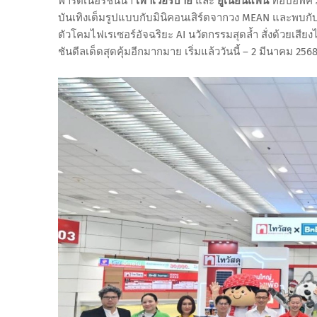
พาร์ตเนอร์ชั้นนำ
เพาเวอร์บาย
และ
ยูเนี่ยนแพน
ท็อปอัพคว
บันเทิงเต็มรูปแบบกับมินิคอนเสิร์ตจากวง MEAN และพบกับ ‘เ
ตัวโคมไฟเรเซอร์อัจฉริยะ AI นวัตกรรมสุดล้ำ สั่งด้วยเส
ชันดีลเด็ดสุดคุ้มอีกมากมาย เริ่มแล้ววันนี้ – 2 มีนาคม 