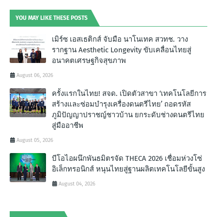
YOU MAY LIKE THESE POSTS
เมิร์ซ เอสเธติกส์ จับมือ นาโนเทค สวทช. วาง
รากฐาน Aesthetic Longevity ขับเคลื่อนไทยสู่
อนาคตเศรษฐกิจสุขภาพ
August 06, 2026
ครั้งแรกในไทย! สจด. เปิดตัวสาขา ‘เทคโนโลยีการ
สร้างและซ่อมบำรุงเครื่องดนตรีไทย’ ถอดรหัส
ภูมิปัญญาปราชญ์ชาวบ้าน ยกระดับช่างดนตรีไทย
สู่มืออาชีพ
August 05, 2026
บีโอไอผนึกพันธมิตรจัด THECA 2026 เชื่อมห่วงโซ่
อิเล็กทรอนิกส์ หนุนไทยสู่ฐานผลิตเทคโนโลยีขั้นสูง
August 04, 2026