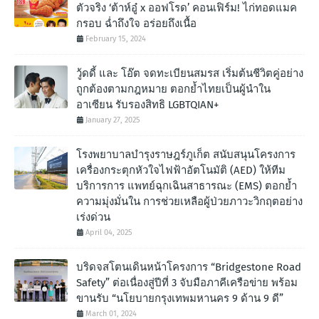
ตัวจริง ‘ต้าห์อู๋ x ออฟโรด’ คอนเฟิร์ม! ไก่ทอดแมค
กรอบ ฉํ่าถึงใจ อร่อยถึงเนื้อ
February 15, 2024
วู้ดดี้ และ โอ๊ต จดทะเบียนสมรส เริ่มต้นชีวิตคู่อย่าง
ถูกต้องตามกฎหมาย ตอกย้ำไทยเป็นผู้นำใน
อาเซียน รับรองสิทธิ LGBTQIAN+
January 27, 2025
โรงพยาบาลบำรุงราษฎร์ภูเก็ต สนับสนุนโครงการ
เครื่องกระตุกหัวใจไฟฟ้าอัตโนมัติ (AED) ให้ทีม
บริการการ แพทย์ฉุกเฉินสาธารณะ (EMS) ตอกย้ำ
ความมุ่งมั่นใน การช่วยเหลือผู้ป่วยภาวะวิกฤตอย่าง
เร่งด่วน
April 04, 2025
บริดจสโตนเดินหน้าโครงการ “Bridgestone Road
Safety” ต่อเนื่องสู่ปีที่ 3 จับมือภาคีเครือข่าย พร้อม
ขานรับ “นโยบายกรุงเทพมหานคร 9 ด้าน 9 ดี”
March 01, 2024