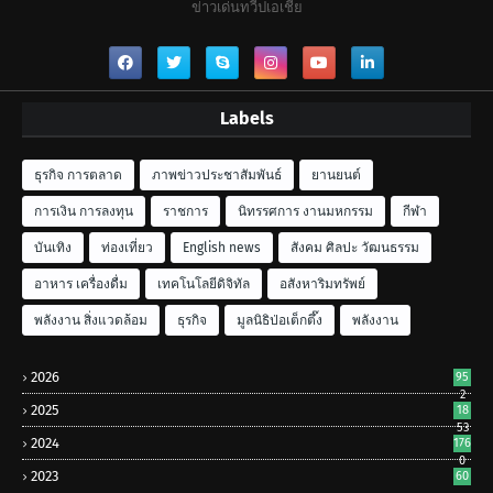
ข่าวเด่นทวีปเอเชีย
Labels
ธุรกิจ การตลาด
ภาพข่าวประชาสัมพันธ์
ยานยนต์
การเงิน การลงทุน
ราชการ
นิทรรศการ งานมหกรรม
กีฬา
บันเทิง
ท่องเที่ยว
English news
สังคม ศิลปะ วัฒนธรรม
อาหาร เครื่องดื่ม
เทคโนโลยีดิจิทัล
อสังหาริมทรัพย์
พลังงาน สิ่งแวดล้อม
ธุรกิจ
มูลนิธิป่อเต็กตึ๊ง
พลังงาน
2026
95
2
2025
18
53
2024
176
0
2023
60