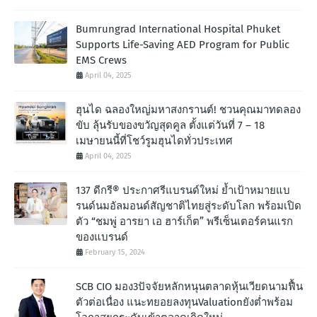
Bumrungrad International Hospital Phuket
Supports Life-Saving AED Program for Public
EMS Crews
April 04, 2025
ฮุนได ฉลองใหญ่มหาสงกรานต์! ชวนคุณมาทดลอง
ขับ ลุ้นรับของขวัญสุดคูล ตั้งแต่วันที่ 7 – 18
เมษายนนี้ที่โชว์รูมฮุนไดทั่วประเทศ
April 04, 2025
137 ดีกรี® ประกาศรีแบรนด์ใหม่ ย้ำเป้าหมายแบ
รนด์นมอัลมอนด์สัญชาติไทยสู่ระดับโลก พร้อมเปิด
ตัว “ชมพู่ อารยา เอ ฮาร์เก็ต” พรีเซ็นเตอร์คนแรก
ของแบรนด์
February 15, 2024
SCB CIO มอง3ปัจจัยหลักหนุนตลาดหุ้นเวียดนามฟื้น
ตัวต่อเนื่อง แนะทยอยลงทุนValuationยังต่ำพร้อม