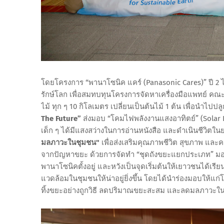
โดยโครงการ “พานาโซนิค แคร์ (Panasonic Cares)” ปี 2 
รักษ์โลก เพื่อสมทบทุนโครงการจัดหาเครื่องมือแพทย์ คณ
ไม้ ทุก ๆ 10 กิโลเมตร เปลี่ยนเป็นต้นไม้ 1 ต้น เพื่อนำไปป
The Future”
ส่งมอบ “โคมไฟพลังงานแสงอาทิตย์” (Solar Lan
เด็ก ๆ ได้มีแสงสว่างในการอ่านหนังสือ และดำเนินชีวิตใ
มลภาวะในชุมชน"
เพื่อส่งเสริมคุณภาพชีวิต สุขภาพ และ
จากปัญหาขยะ ด้วยการจัดทำ “ชุดถังขยะแยกประเภท” มอบใ
พานาโซนิคตั้งอยู่ และหวังเป็นจุดเริ่มต้นให้เยาวชนได้เร
แวดล้อมในชุมชนให้น่าอยู่ยิ่งขึ้น โดยได้นำร่องมอบให้แก่
ทิ้งขยะอย่างถูกวิธี ลดปริมาณขยะสะสม และลดมลภาวะในช