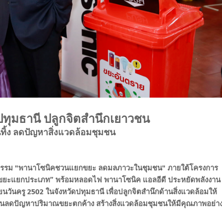
ปทุมธานี ปลูกจิตสำนึกเยาวชน
้ง ลดปัญหาสิ่งแวดล้อมชุมชน
กิจกรรม "พานาโซนิคชวนแยกขยะ ลดมลภาวะในชุมชน" ภายใต้โครงการ
ดถังขยะแยกประเภท” พร้อมหลอดไฟ พานาโซนิค แอลอีดี ประหยัดพลังงาน
ยนวันครู 2502 ในจังหวัดปทุมธานี เพื่อปลูกจิตสำนึกด้านสิ่งแวดล้อมให้
่วยกันลดปัญหาปริมาณขยะตกค้าง สร้างสิ่งแวดล้อมชุมชนให้มีคุณภาพอย่า