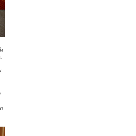
่ง
น
้
ง
าร