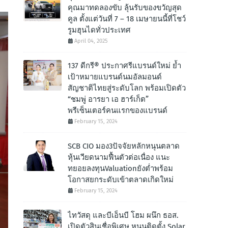
คุณมาทดลองขับ ลุ้นรับของขวัญสุด
คูล ตั้งแต่วันที่ 7 – 18 เมษายนนี้ที่โชว์
รูมฮุนไดทั่วประเทศ
April 04, 2025
137 ดีกรี® ประกาศรีแบรนด์ใหม่ ย้ำ
เป้าหมายแบรนด์นมอัลมอนด์
สัญชาติไทยสู่ระดับโลก พร้อมเปิดตัว
“ชมพู่ อารยา เอ ฮาร์เก็ต”
พรีเซ็นเตอร์คนแรกของแบรนด์
February 15, 2024
SCB CIO มอง3ปัจจัยหลักหนุนตลาด
หุ้นเวียดนามฟื้นตัวต่อเนื่อง แนะ
ทยอยลงทุนValuationยังต่ำพร้อม
โอกาสยกระดับเข้าตลาดเกิดใหม่
February 15, 2024
ไทวัสดุ และบีเอ็นบี โฮม ผนึก ธอส.
เปิดตัวสินเชื่อพิเศษ หนุนติดตั้ง Solar