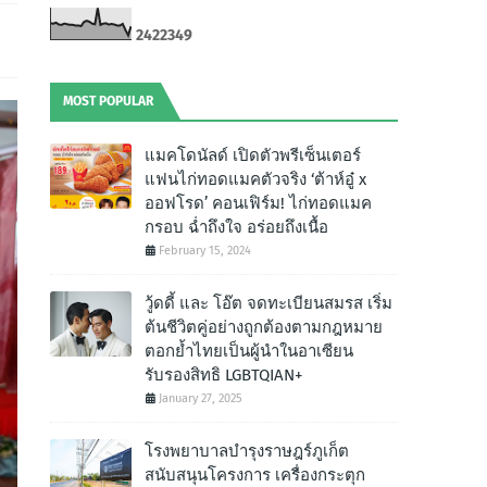
2
4
2
2
3
4
9
MOST POPULAR
แมคโดนัลด์ เปิดตัวพรีเซ็นเตอร์
แฟนไก่ทอดแมคตัวจริง ‘ต้าห์อู๋ x
ออฟโรด’ คอนเฟิร์ม! ไก่ทอดแมค
กรอบ ฉํ่าถึงใจ อร่อยถึงเนื้อ
February 15, 2024
วู้ดดี้ และ โอ๊ต จดทะเบียนสมรส เริ่ม
ต้นชีวิตคู่อย่างถูกต้องตามกฎหมาย
ตอกย้ำไทยเป็นผู้นำในอาเซียน
รับรองสิทธิ LGBTQIAN+
January 27, 2025
โรงพยาบาลบำรุงราษฎร์ภูเก็ต
สนับสนุนโครงการ เครื่องกระตุก