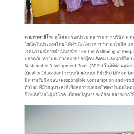
นายทาคาฮิโระ คุโมเดะ
รองประธานกรรมการ บริษัท พานาโ
โซนิคในประเทศไทย ได้ดำเนินโครงการ “พานาโซนิค แคร์ (
เจตนารมณ์การดำเนินธุรกิจ “For the Wellbeing of People,
ปลอดภัย ความสะดวกสบายของผู้คน สังคม และทุกชีวิตบน
Sustainable Development Goals (SDGs) ในมิติด้านสุขภ
(Quality Education) ระบบนิเวศบนบกที่ยั่งยืน (Life o
มีความรับผิดชอบ (Responsible Consumption and Produ
ทั่วโลก ที่มีวัตถุประสงค์เพื่อลดการปล่อยก๊าซคาร์บอนได
รีไซเคิลไปยังผู้บริโภค เพื่อลดปัญหาขยะที่ย่อยสลายยากใ