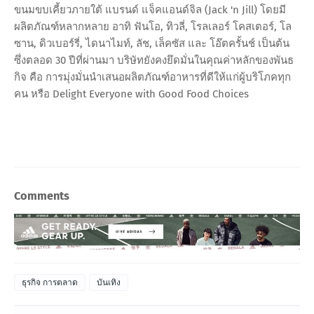
ขนมขบเคี้ยวภายใต้ แบรนด์ แจ็คแอนด์จิล (Jack 'n Jill) โดยมี
ผลิตภัณฑ์หลากหลาย อาทิ ฟันโอ, ทิวลี่, โรลเลอร์ โคสเตอร์, โล
ซาน, ดิวเบอร์รี่, ไดนาไมท์, ลัช, เล็คซัส และ โอ๊ตครั้นช์ เป็นต้น
ซึ่งตลอด 30 ปีที่ผ่านมา บริษัทยังคงยึดมั่นในคุณค่าหลักของพันธ
กิจ คือ การมุ่งมั่นนำเสนอผลิตภัณฑ์อาหารที่ดีให้แก่ผู้บริโภคทุก
คน หรือ Delight Everyone with Good Food Choices
Comments
ธุรกิจ การตลาด
บันเทิง