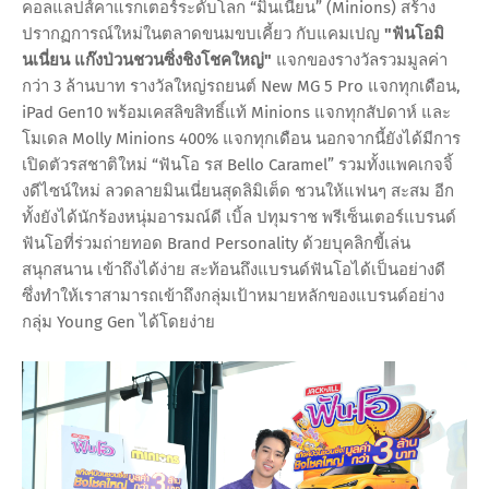
คอลแลปส์คาแรกเตอร์ระดับโลก “มินเนี่ยน” (Minions) สร้าง
ปรากฏการณ์ใหม่ในตลาดขนมขบเคี้ยว กับแคมเปญ
"ฟันโอมิ
นเนี่ยน แก๊งป่วนชวนซิ่งชิงโชคใหญ่"
แจกของรางวัลรวมมูลค่า
กว่า 3 ล้านบาท รางวัลใหญ่รถยนต์ New MG 5 Pro แจกทุกเดือน,
iPad Gen10 พร้อมเคสลิขสิทธิ์แท้ Minions แจกทุกสัปดาห์ และ
โมเดล Molly Minions 400% แจกทุกเดือน นอกจากนี้ยังได้มีการ
เปิดตัวรสชาติใหม่ “ฟันโอ รส Bello Caramel” รวมทั้งแพคเกจจิ้
งดีไซน์ใหม่ ลวดลายมินเนี่ยนสุดลิมิเต็ด ชวนให้แฟนๆ สะสม อีก
ทั้งยังได้นักร้องหนุ่มอารมณ์ดี เบิ้ล ปทุมราช พรีเซ็นเตอร์แบรนด์
ฟันโอที่ร่วมถ่ายทอด Brand Personality ด้วยบุคลิกขี้เล่น
สนุกสนาน เข้าถึงได้ง่าย สะท้อนถึงแบรนด์ฟันโอได้เป็นอย่างดี
ซึ่งทำให้เราสามารถเข้าถึงกลุ่มเป้าหมายหลักของแบรนด์อย่าง
กลุ่ม Young Gen ได้โดยง่าย