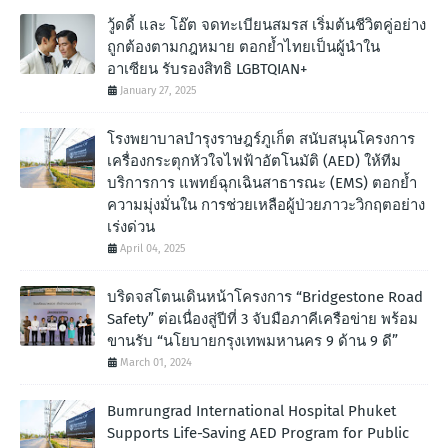
วู้ดดี้ และ โอ๊ต จดทะเบียนสมรส เริ่มต้นชีวิตคู่อย่าง
ถูกต้องตามกฎหมาย ตอกย้ำไทยเป็นผู้นำใน
อาเซียน รับรองสิทธิ LGBTQIAN+
January 27, 2025
โรงพยาบาลบำรุงราษฎร์ภูเก็ต สนับสนุนโครงการ
เครื่องกระตุกหัวใจไฟฟ้าอัตโนมัติ (AED) ให้ทีม
บริการการ แพทย์ฉุกเฉินสาธารณะ (EMS) ตอกย้ำ
ความมุ่งมั่นใน การช่วยเหลือผู้ป่วยภาวะวิกฤตอย่าง
เร่งด่วน
April 04, 2025
บริดจสโตนเดินหน้าโครงการ “Bridgestone Road
Safety” ต่อเนื่องสู่ปีที่ 3 จับมือภาคีเครือข่าย พร้อม
ขานรับ “นโยบายกรุงเทพมหานคร 9 ด้าน 9 ดี”
March 01, 2024
Bumrungrad International Hospital Phuket
Supports Life-Saving AED Program for Public