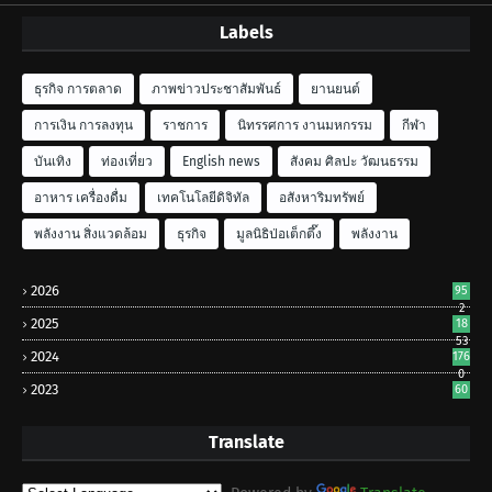
Labels
ธุรกิจ การตลาด
ภาพข่าวประชาสัมพันธ์
ยานยนต์
การเงิน การลงทุน
ราชการ
นิทรรศการ งานมหกรรม
กีฬา
บันเทิง
ท่องเที่ยว
English news
สังคม ศิลปะ วัฒนธรรม
อาหาร เครื่องดื่ม
เทคโนโลยีดิจิทัล
อสังหาริมทรัพย์
พลังงาน สิ่งแวดล้อม
ธุรกิจ
มูลนิธิป่อเต็กตึ๊ง
พลังงาน
2026
95
2
2025
18
53
2024
176
0
2023
60
Translate