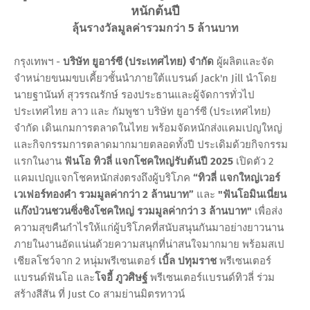
หนักต้นปี
ลุ้นรางวัลมูลค่ารวมกว่า 5 ล้านบาท
กรุงเทพฯ -
บริษัท ยูอาร์ซี (ประเทศไทย) จำกัด
ผู้ผลิตและจัด
จำหน่ายขนมขบเคี้ยวชั้นนำภายใต้แบรนด์ Jack'n Jill นำโดย
นายฐานันท์ สุวรรณรักษ์ รองประธานและผู้จัดการทั่วไป
ประเทศไทย ลาว และ กัมพูชา บริษัท ยูอาร์ซี (ประเทศไทย)
จำกัด เดินเกมการตลาดในไทย พร้อมจัดหนักส่งแคมเปญใหญ่
และกิจกรรมการตลาดมากมายตลอดทั้งปี ประเดิมด้วยกิจกรรม
แรกในงาน
ฟันโอ ทิวลี่ แจกโชคใหญ่รับต้นปี 2025
เปิดตัว 2
แคมเปญแจกโชคหนักส่งตรงถึงผู้บริโภค
“ทิวลี่ แจกใหญ่เวอร์
เวเฟอร์ทองคำ รวมมูลค่ากว่า 2 ล้านบาท”
และ
"ฟันโอมินเนี่ยน
แก๊งป่วนชวนซิ่งชิงโชคใหญ่ รวมมูลค่ากว่า 3 ล้านบาท"
เพื่อส่ง
ความสุขคืนกำไรให้แก่ผู้บริโภคที่สนับสนุนกันมาอย่างยาวนาน
ภายในงานอัดแน่นด้วยความสนุกที่น่าสนใจมากมาย พร้อมสเป
เชียลโชว์จาก 2 หนุ่มพรีเซนเตอร์
เบิ้ล ปทุมราช
พรีเซนเตอร์
แบรนด์ฟันโอ และ
โจอี้ ภูวศิษฐ์
พรีเซนเตอร์แบรนด์ทิวลี่ ร่วม
สร้างสีสัน ที่ Just Co สามย่านมิตรทาวน์