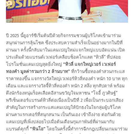
ปี 2025 นี้ยูอาร์ซีเริ่มต้นปีด้วยกิจกรรมชวนผู้บริโภคเข้ามาร่วม
สนุกผ่านการลุ้นโชค ซึ่งประสบความสำเร็จเป็นอย่างมากในปีที่
ผ่านมา ครั้งนี้กลับมาในแคมเปญใหม่แจกใหญ่แบบอัดแน่น เปิด
ประเดิมด้วยแบรนด์เวเฟอร์เคลือบช็อคโกแลต “ทิวลี่” ที่ปล่อย
โปรโมชั่นแคมเปญสุดยิ่งใหญ่
“ทิวลี่ แจกใหญ่เวอร์ เวเฟอร์
ทองคำ มูลค่ารวมกว่า 2 ล้านบาท”
ที่กว้านซื้อทองคำสวนกระแส
ราคาทองขึ้น แจกรางวัลใหญ่เวเฟอร์ทิวลี่ทองคำ หนัก 10 บาท ทุก
เดือน และแจกรางวัลจี้ทิวลี่ทองคำ หนัก 2 สลึง ทุกสัปดาห์ พร้อม
ดึงนักร้องหนุ่มร็อคเลือดอีสานขวัญใจมหาชน “โจอี้ ภูวศิษฐ์”
พรีเซ็นเตอร์แบรนด์ทิวลี่ต่อเนื่องเป็นปีที่ 2 เพื่อเป็นกระบอกเสียง
สำคัญในการสร้างกระแสแคมเปญให้ปักธงในใจกลุ่มผู้บริโภค
ผ่านคาแรกเตอร์ที่สนุกสนาน เป็นกันเอง เข้าถึงง่าย ต่อกันด้วย
แคมเปญที่เพิ่งปล่อยไปเมื่อต้นเดือนกุมภาพันธ์ที่ผ่านมากับ
แบรนด์คุกกี้
“ฟันโอ”
โดยในครั้งนี้ทำการฉีกกฎเปลี่ยนเกมมาร่วม