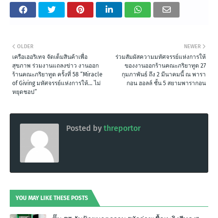
OLDER
NEWER
เครือเฮอริเทจ จัดเต็มสินค้าเพื่อ
ร่วมสัมผัสความมหัศจรรย์แห่งการให้
สุขภาพ ร่วมงานแถลงข่าว งานออก
ของงานออกร้านคณะภริยาทูต 27
ร้านคณะภริยาทูต ครั้งที่ 58 “Miracle
กุมภาพันธ์ ถึง 2 มีนาคมนี้ ณ พารา
of Giving มหัศจรรย์แห่งการให้… ไม่
กอน ฮอลล์ ชั้น 5 สยามพารากอน
หยุดชอป”
Posted by
threportor
YOU MAY LIKE THESE POSTS