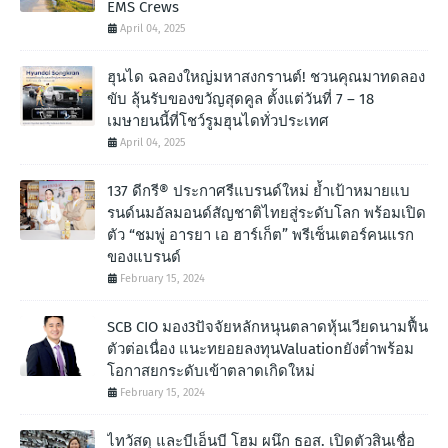
EMS Crews
April 04, 2025
ฮุนได ฉลองใหญ่มหาสงกรานต์! ชวนคุณมาทดลอง
ขับ ลุ้นรับของขวัญสุดคูล ตั้งแต่วันที่ 7 – 18
เมษายนนี้ที่โชว์รูมฮุนไดทั่วประเทศ
April 04, 2025
137 ดีกรี® ประกาศรีแบรนด์ใหม่ ย้ำเป้าหมายแบ
รนด์นมอัลมอนด์สัญชาติไทยสู่ระดับโลก พร้อมเปิด
ตัว “ชมพู่ อารยา เอ ฮาร์เก็ต” พรีเซ็นเตอร์คนแรก
ของแบรนด์
February 15, 2024
SCB CIO มอง3ปัจจัยหลักหนุนตลาดหุ้นเวียดนามฟื้น
ตัวต่อเนื่อง แนะทยอยลงทุนValuationยังต่ำพร้อม
โอกาสยกระดับเข้าตลาดเกิดใหม่
February 15, 2024
ไทวัสดุ และบีเอ็นบี โฮม ผนึก ธอส. เปิดตัวสินเชื่อ