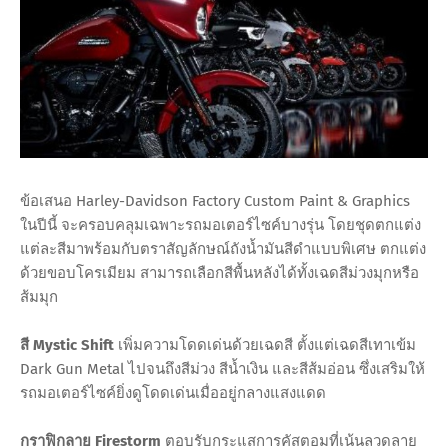
ข้อเสนอ Harley-Davidson Factory Custom Paint & Graphics
ในปีนี้ จะครอบคลุมเฉพาะรถมอเตอร์ไซค์บางรุ่น โดยชุดตกแต่ง
แต่ละสีมาพร้อมกับตราสัญลักษณ์ถังน้ำมันสีดำแบบพิเศษ ตกแต่ง
ด้วยขอบโครเมียม สามารถเลือกสีพื้นหลังได้ทั้งเฉดสีม่วงมุกหรือ
ส้มมุก
สี Mystic Shift
เพิ่มความโดดเด่นด้วยเฉดสี ตั้งแต่เฉดสีเทาเข้ม
Dark Gun Metal ไปจนถึงสีม่วง สีน้ำเงิน และสีส้มอ่อน ซึ่งเสริมให้
รถมอเตอร์ไซค์ยิ่งดูโดดเด่นเมื่ออยู่กลางแสงแดด
กราฟิกลาย Firestorm
ตอบรับกระแสการคัสตอมที่เน้นลวดลาย