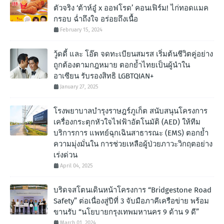
ตัวจริง ‘ต้าห์อู๋ x ออฟโรด’ คอนเฟิร์ม! ไก่ทอดแมค
กรอบ ฉํ่าถึงใจ อร่อยถึงเนื้อ
February 15, 2024
วู้ดดี้ และ โอ๊ต จดทะเบียนสมรส เริ่มต้นชีวิตคู่อย่าง
ถูกต้องตามกฎหมาย ตอกย้ำไทยเป็นผู้นำใน
อาเซียน รับรองสิทธิ LGBTQIAN+
January 27, 2025
โรงพยาบาลบำรุงราษฎร์ภูเก็ต สนับสนุนโครงการ
เครื่องกระตุกหัวใจไฟฟ้าอัตโนมัติ (AED) ให้ทีม
บริการการ แพทย์ฉุกเฉินสาธารณะ (EMS) ตอกย้ำ
ความมุ่งมั่นใน การช่วยเหลือผู้ป่วยภาวะวิกฤตอย่าง
เร่งด่วน
April 04, 2025
บริดจสโตนเดินหน้าโครงการ “Bridgestone Road
Safety” ต่อเนื่องสู่ปีที่ 3 จับมือภาคีเครือข่าย พร้อม
ขานรับ “นโยบายกรุงเทพมหานคร 9 ด้าน 9 ดี”
March 01, 2024