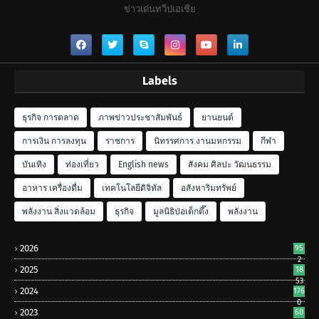
ข่าวเด่นทวีปเอเชีย
Labels
ธุรกิจ การตลาด
ภาพข่าวประชาสัมพันธ์
ยานยนต์
การเงิน การลงทุน
ราชการ
นิทรรศการ งานมหกรรม
กีฬา
บันเทิง
ท่องเที่ยว
English news
สังคม ศิลปะ วัฒนธรรม
อาหาร เครื่องดื่ม
เทคโนโลยีดิจิทัล
อสังหาริมทรัพย์
พลังงาน สิ่งแวดล้อม
ธุรกิจ
มูลนิธิป่อเต็กตึ๊ง
พลังงาน
2026
95
2
2025
18
53
2024
176
0
2023
60