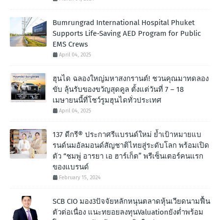
Bumrungrad International Hospital Phuket
Supports Life-Saving AED Program for Public
EMS Crews
April 04, 2025
ฮุนได ฉลองใหญ่มหาสงกรานต์! ชวนคุณมาทดลอง
ขับ ลุ้นรับของขวัญสุดคูล ตั้งแต่วันที่ 7 – 18
เมษายนนี้ที่โชว์รูมฮุนไดทั่วประเทศ
April 04, 2025
137 ดีกรี® ประกาศรีแบรนด์ใหม่ ย้ำเป้าหมายแบ
รนด์นมอัลมอนด์สัญชาติไทยสู่ระดับโลก พร้อมเปิด
ตัว “ชมพู่ อารยา เอ ฮาร์เก็ต” พรีเซ็นเตอร์คนแรก
ของแบรนด์
February 15, 2024
SCB CIO มอง3ปัจจัยหลักหนุนตลาดหุ้นเวียดนามฟื้น
ตัวต่อเนื่อง แนะทยอยลงทุนValuationยังต่ำพร้อม