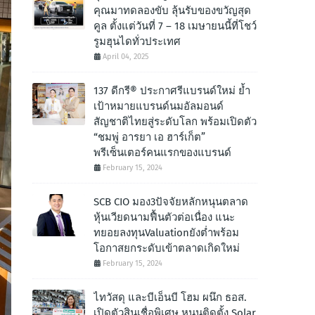
คุณมาทดลองขับ ลุ้นรับของขวัญสุด
คูล ตั้งแต่วันที่ 7 – 18 เมษายนนี้ที่โชว์
รูมฮุนไดทั่วประเทศ
April 04, 2025
137 ดีกรี® ประกาศรีแบรนด์ใหม่ ย้ำ
เป้าหมายแบรนด์นมอัลมอนด์
สัญชาติไทยสู่ระดับโลก พร้อมเปิดตัว
“ชมพู่ อารยา เอ ฮาร์เก็ต”
พรีเซ็นเตอร์คนแรกของแบรนด์
February 15, 2024
SCB CIO มอง3ปัจจัยหลักหนุนตลาด
หุ้นเวียดนามฟื้นตัวต่อเนื่อง แนะ
ทยอยลงทุนValuationยังต่ำพร้อม
โอกาสยกระดับเข้าตลาดเกิดใหม่
February 15, 2024
ไทวัสดุ และบีเอ็นบี โฮม ผนึก ธอส.
เปิดตัวสินเชื่อพิเศษ หนุนติดตั้ง Solar