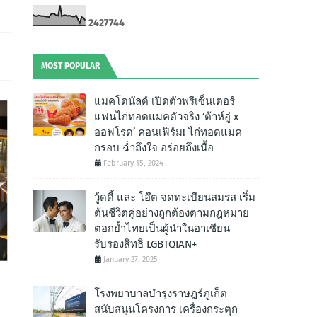
2
4
2
7
7
4
4
MOST POPULAR
แมคโดนัลด์ เปิดตัวพรีเซ็นเตอร์
แฟนไก่ทอดแมคตัวจริง ‘ต้าห์อู๋ x
ออฟโรด’ คอนเฟิร์ม! ไก่ทอดแมค
กรอบ ฉํ่าถึงใจ อร่อยถึงเนื้อ
February 15, 2024
วู้ดดี้ และ โอ๊ต จดทะเบียนสมรส เริ่ม
ต้นชีวิตคู่อย่างถูกต้องตามกฎหมาย
ตอกย้ำไทยเป็นผู้นำในอาเซียน
รับรองสิทธิ LGBTQIAN+
January 27, 2025
โรงพยาบาลบำรุงราษฎร์ภูเก็ต
สนับสนุนโครงการ เครื่องกระตุก