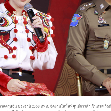
กาลตรุษจีน ประจำปี 2568 ททท. จัดงานในพื้นที่ศูนย์การค้าเซ็นทรัลเวิลด