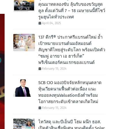
คุณมาทดลองขับ ลุ้นรับของขวัญสุด
คูล ตั้งแต่วันที่ 7 – 18 เมษายนนี้ที่โชว์
รูมฮุนไดทั่วประเทศ
April 04, 2025
137 ดีกรี® ประกาศรีแบรนด์ใหม่ ย้ำ
เป้าหมายแบรนด์นมอัลมอนด์
สัญชาติไทยสู่ระดับโลก พร้อมเปิดตัว
“ชมพู่ อารยา เอ ฮาร์เก็ต”
พรีเซ็นเตอร์คนแรกของแบรนด์
February 15, 2024
SCB CIO มอง3ปัจจัยหลักหนุนตลาด
หุ้นเวียดนามฟื้นตัวต่อเนื่อง แนะ
ทยอยลงทุนValuationยังต่ำพร้อม
โอกาสยกระดับเข้าตลาดเกิดใหม่
February 15, 2024
ไทวัสดุ และบีเอ็นบี โฮม ผนึก ธอส.
เปิดตัวสินเชื่อพิเศษ หนุนติดตั้ง Solar