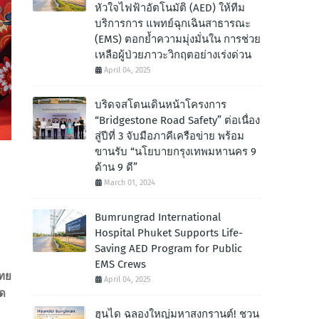
หัวใจไฟฟ้าอัตโนมัติ (AED) ให้ทีม
บริการการ แพทย์ฉุกเฉินสาธารณะ
(EMS) ตอกย้ำความมุ่งมั่นใน การช่วย
เหลือผู้ป่วยภาวะวิกฤตอย่างเร่งด่วน
April 04, 2025
บริดจสโตนเดินหน้าโครงการ
“Bridgestone Road Safety” ต่อเนื่อง
สู่ปีที่ 3 จับมือภาคีเครือข่าย พร้อม
ขานรับ “นโยบายกรุงเทพมหานคร 9
ด้าน 9 ดี”
March 01, 2024
Bumrungrad International
Hospital Phuket Supports Life-
Saving AED Program for Public
EMS Crews
ไทย
April 04, 2025
ัด
ฮุนได ฉลองใหญ่มหาสงกรานต์! ชวน