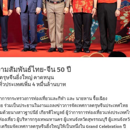
มสัมพันธ์ไทย-จีน 50 ปี
รุษจีนยิ่งใหญ่
คาดหนุน
ทั่วประเทศเพิ่ม 4 หมื่นล้านบาท
ว่าการกระทรวงการท่องเที่ยวและกีฬา และ นายหาน จื้อเฉียง
ย ร่วมเป็นประธานในงานแถลงข่าวการจัดเทศกาลตรุษจีนประเทศไทย
ด้วยนางสาวฐาปนีย์ เกียรติไพบูลย์ ผู้ว่าการการท่องเที่ยวแห่งประเทศ
องเที่ยว ผู้บริหารกรุงเทพมหานคร ผู้แทนจังหวัดสุพรรณบุรี ผู้แทนจังหว
รียมจัดเทศกาลตรุษจีนยิ่งใหญ่ให้เป็นหนึ่งใน Grand Celebration ปี