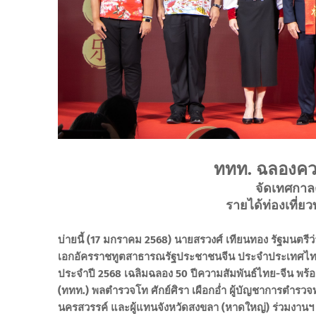
ททท. ฉลองควา
จัดเทศกาลต
รายได้ท่องเที่ยว
บ่ายนี้ (17 มกราคม 2568) นายสรวงศ์ เทียนทอง รัฐมนตรี
เอกอัครราชทูตสาธารณรัฐประชาชนจีน ประจำประเทศไท
ประจำปี 2568 เฉลิมฉลอง 50 ปีความสัมพันธ์ไทย-จีน พร้อม
(ททท.) พลตำรวจโท ศักย์ศิรา เผือกอ่ำ ผู้บัญชาการตำรวจท่
นครสวรรค์ และผู้แทนจังหวัดสงขลา (หาดใหญ่) ร่วมงานฯ เต