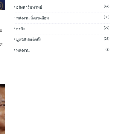
(47)
อสังหาริมทรัพย์
(30)
พลังงาน สิ่งแวดล้อม
(29)
ธุรกิจ
ับ
(28)
มูลนิธิป่อเต็กตึ๊ง
ทศ
(3)
พลังงาน
ร
น
ุ