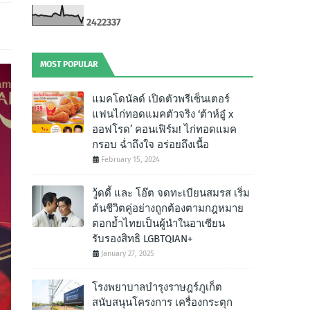
2
4
2
2
3
3
7
MOST POPULAR
แมคโดนัลด์ เปิดตัวพรีเซ็นเตอร์
แฟนไก่ทอดแมคตัวจริง ‘ต้าห์อู๋ x
ออฟโรด’ คอนเฟิร์ม! ไก่ทอดแมค
กรอบ ฉํ่าถึงใจ อร่อยถึงเนื้อ
February 15, 2024
วู้ดดี้ และ โอ๊ต จดทะเบียนสมรส เริ่ม
ต้นชีวิตคู่อย่างถูกต้องตามกฎหมาย
ตอกย้ำไทยเป็นผู้นำในอาเซียน
รับรองสิทธิ LGBTQIAN+
January 27, 2025
โรงพยาบาลบำรุงราษฎร์ภูเก็ต
สนับสนุนโครงการ เครื่องกระตุก