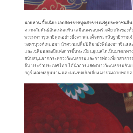
นายหาน จื้อเฉียง เอกอัครราชทูตสาธารณรัฐประชาชนจี
ความสัมพันธ์อันแน่นแฟ้น เสมือนครอบครัวเดียวกันของท
พระมหากรุณาธิคุณอย่างยิ่งจากสมเด็จพระกนิษฐาธิราช
วงศานุวงศ์เสมอมา นำความปลื้มปิติมายังพี่น้องชาวจีนแล
และเฉลิมฉลองปีแห่งการขึ้นทะเบียนยูเนสโกเป็นมรดกทาง
สนับสนุนจากกระทรวงวัฒนธรรมและการท่องเที่ยวสาธา
จีน ประจำประเทศไทย ได้นำการแสดงทางวัฒนธรรมอันยอ
ยกูร์ มณฑลยูนนาน และมณฑลเจ้อเจียง มาร่วมถ่ายทอดความ