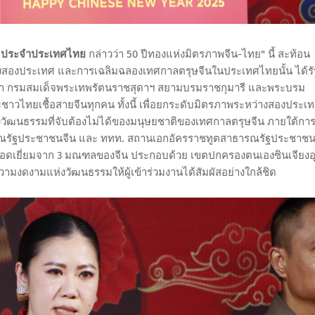
น ประจำประเทศไทย
กล่าวว่า 50 ปีทองแห่งมิตรภาพจีน-ไทย" นี้ สะท้อน
ั้งสองประเทศ และการเฉลิมฉลองเทศกาลตรุษจีนในประเทศไทยนั้น ได้ร
เจ้า กรมสมเด็จพระเทพรัตนราชสุดาฯ สยามบรมราชกุมารี และพระบรม
ะชาวไทยเชื้อสายจีนทุกคน ทั้งนี้ เพื่อยกระดับมิตรภาพระหว่างสองประเ
วัฒนธรรมที่จับต้องไม่ได้ของมนุษยชาติของเทศกาลตรุษจีน ภายใต้กา
รณรัฐประชาชนจีน และ ททท. สถานเอกอัครราชทูตสาธารณรัฐประชาช
ดเยี่ยมจาก 3 มณฑลของจีน ประกอบด้วย เขตปกครองตนเองซินเจียงอ
งดงามแห่งวัฒนธรรมให้ผู้เข้าร่วมงานได้สัมผัสอย่างใกล้ชิด