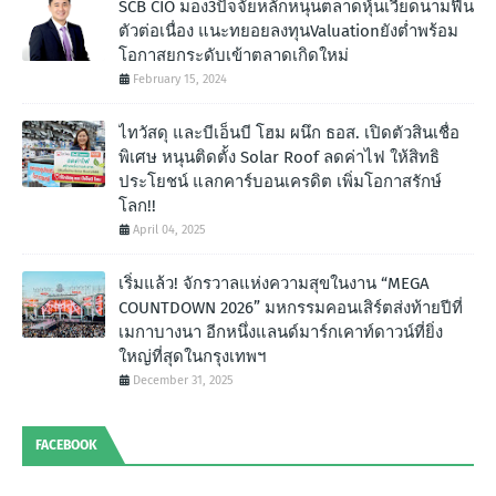
SCB CIO มอง3ปัจจัยหลักหนุนตลาดหุ้นเวียดนามฟื้น
ตัวต่อเนื่อง แนะทยอยลงทุนValuationยังต่ำพร้อม
โอกาสยกระดับเข้าตลาดเกิดใหม่
February 15, 2024
ไทวัสดุ และบีเอ็นบี โฮม ผนึก ธอส. เปิดตัวสินเชื่อ
พิเศษ หนุนติดตั้ง Solar Roof ลดค่าไฟ ให้สิทธิ
ประโยชน์ แลกคาร์บอนเครดิต เพิ่มโอกาสรักษ์
โลก!!
April 04, 2025
เริ่มแล้ว! จักรวาลแห่งความสุขในงาน “MEGA
COUNTDOWN 2026” มหกรรมคอนเสิร์ตส่งท้ายปีที่
เมกาบางนา อีกหนึ่งแลนด์มาร์กเคาท์ดาวน์ที่ยิ่ง
ใหญ่ที่สุดในกรุงเทพฯ
December 31, 2025
FACEBOOK