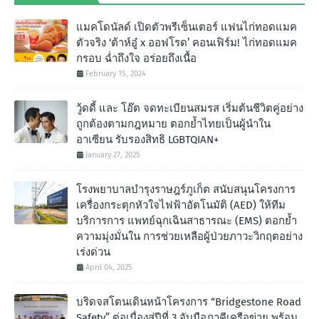
แมคโดนัลด์ เปิดตัวพรีเซ็นเตอร์ แฟนไก่ทอดแมค
ตัวจริง ‘ต้าห์อู๋ x ออฟโรด’ คอนเฟิร์ม! ไก่ทอดแมค
กรอบ ฉํ่าถึงใจ อร่อยถึงเนื้อ
February 15, 2024
วู้ดดี้ และ โอ๊ต จดทะเบียนสมรส เริ่มต้นชีวิตคู่อย่าง
ถูกต้องตามกฎหมาย ตอกย้ำไทยเป็นผู้นำใน
อาเซียน รับรองสิทธิ LGBTQIAN+
January 27, 2025
โรงพยาบาลบำรุงราษฎร์ภูเก็ต สนับสนุนโครงการ
เครื่องกระตุกหัวใจไฟฟ้าอัตโนมัติ (AED) ให้ทีม
บริการการ แพทย์ฉุกเฉินสาธารณะ (EMS) ตอกย้ำ
ความมุ่งมั่นใน การช่วยเหลือผู้ป่วยภาวะวิกฤตอย่าง
เร่งด่วน
April 04, 2025
บริดจสโตนเดินหน้าโครงการ “Bridgestone Road
Safety” ต่อเนื่องสู่ปีที่ 3 จับมือภาคีเครือข่าย พร้อม