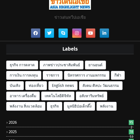
ข่าวเด่นทวีปเอเชีย
Labels
ธุรกิจ การตลาด
ภาพข่าวประชาสัมพันธ์
ยานยนต์
การเงิน การลงทุน
ราชการ
นิทรรศการ งานมหกรรม
กีฬา
บันเทิง
ท่องเที่ยว
English news
สังคม ศิลปะ วัฒนธรรม
อาหาร เครื่องดื่ม
เทคโนโลยีดิจิทัล
อสังหาริมทรัพย์
พลังงาน สิ่งแวดล้อม
ธุรกิจ
มูลนิธิป่อเต็กตึ๊ง
พลังงาน
2026
95
2
2025
18
53