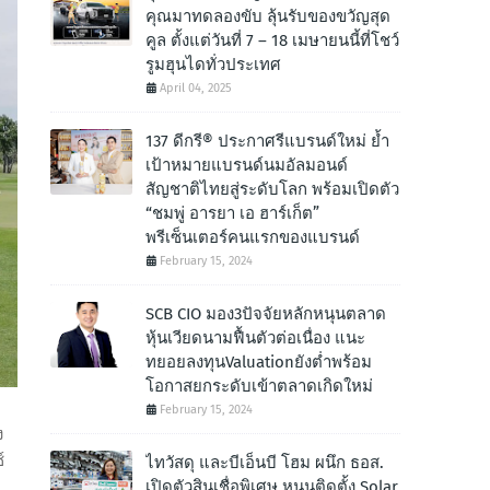
คุณมาทดลองขับ ลุ้นรับของขวัญสุด
คูล ตั้งแต่วันที่ 7 – 18 เมษายนนี้ที่โชว์
รูมฮุนไดทั่วประเทศ
April 04, 2025
137 ดีกรี® ประกาศรีแบรนด์ใหม่ ย้ำ
เป้าหมายแบรนด์นมอัลมอนด์
สัญชาติไทยสู่ระดับโลก พร้อมเปิดตัว
“ชมพู่ อารยา เอ ฮาร์เก็ต”
พรีเซ็นเตอร์คนแรกของแบรนด์
February 15, 2024
SCB CIO มอง3ปัจจัยหลักหนุนตลาด
หุ้นเวียดนามฟื้นตัวต่อเนื่อง แนะ
ทยอยลงทุนValuationยังต่ำพร้อม
โอกาสยกระดับเข้าตลาดเกิดใหม่
February 15, 2024
ง
์
ไทวัสดุ และบีเอ็นบี โฮม ผนึก ธอส.
เปิดตัวสินเชื่อพิเศษ หนุนติดตั้ง Solar