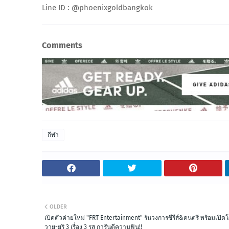
Line ID : @phoenixgoldbangkok
Comments
กีฬา
OLDER
เปิดตัวค่ายใหม่ "FRT Entertainment" รันวงการซีรีส์&ดนตรี พร้อมเปิดโผ
วาย-ยูริ 3 เรื่อง 3 รส การันตีความฟิน!!