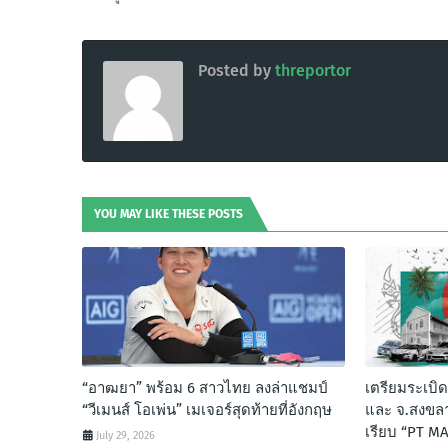
Posted by
threportor
YOU MAY LIKE THESE POSTS
“อาฒยา” พร้อม 6 สาวไทย ลงล่าแชมป์
เตรียมระเบิด
“วีเมนส์ โอเพ่น” เมเจอร์สุดท้ายที่อังกฤษ
และ จ.สงขลา
เรียบ “PT M
July 29, 2026