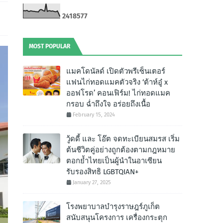
2
4
1
8
5
7
7
MOST POPULAR
แมคโดนัลด์ เปิดตัวพรีเซ็นเตอร์
แฟนไก่ทอดแมคตัวจริง ‘ต้าห์อู๋ x
ออฟโรด’ คอนเฟิร์ม! ไก่ทอดแมค
กรอบ ฉํ่าถึงใจ อร่อยถึงเนื้อ
February 15, 2024
วู้ดดี้ และ โอ๊ต จดทะเบียนสมรส เริ่ม
ต้นชีวิตคู่อย่างถูกต้องตามกฎหมาย
ตอกย้ำไทยเป็นผู้นำในอาเซียน
รับรองสิทธิ LGBTQIAN+
January 27, 2025
โรงพยาบาลบำรุงราษฎร์ภูเก็ต
สนับสนุนโครงการ เครื่องกระตุก