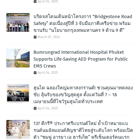
April 04, 2025
บริดจสโตนเดินหน้าโครงการ “Bridgestone Road
Safety” ต่อเนื่องสู่ปีที่ 3 จับมือภาคีเครือข่าย พร้อม
ขานรับ “นโยบายกรุงเทพมหานคร 9 ด้าน 9 ดี”
March 01, 2024
Bumrungrad International Hospital Phuket
Supports Life-Saving AED Program for Public
EMS Crews
April 04, 2025
ฮุนได ฉลองใหญ่มหาสงกรานต์! ชวนคุณมาทดลอง
ขับ ลุ้นรับของขวัญสุดคูล ตั้งแต่วันที่ 7 – 18
เมษายนนี้ที่โชว์รูมฮุนไดทั่วประเทศ
April 04, 2025
137 ดีกรี® ประกาศรีแบรนด์ใหม่ ย้ำเป้าหมายแบ
รนด์นมอัลมอนด์สัญชาติไทยสู่ระดับโลก พร้อมเปิด
ตัว “ชมพู่ อารยา เอ ฮาร์เก็ต” พรีเซ็นเตอร์คนแรก