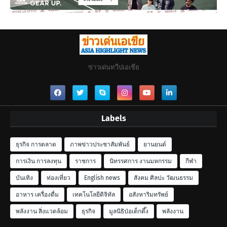
ข่าวเด่นทวีปเอเชีย
Labels
ธุรกิจ การตลาด
ภาพข่าวประชาสัมพันธ์
ยานยนต์
การเงิน การลงทุน
ราชการ
นิทรรศการ งานมหกรรม
กีฬา
บันเทิง
ท่องเที่ยว
English news
สังคม ศิลปะ วัฒนธรรม
อาหาร เครื่องดื่ม
เทคโนโลยีดิจิทัล
อสังหาริมทรัพย์
พลังงาน สิ่งแวดล้อม
ธุรกิจ
มูลนิธิป่อเต็กตึ๊ง
พลังงาน