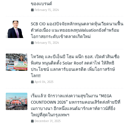
ของแบรนด์
February 15, 2024
SCB CIO มอง3ปัจจัยหลักหนุนตลาดหุ้นเวียดนามฟื้น
ตัวต่อเนื่อง แนะทยอยลงทุนValuationยังต่ำพร้อม
โอกาสยกระดับเข้าตลาดเกิดใหม่
February 15, 2024
ไทวัสดุ และบีเอ็นบี โฮม ผนึก ธอส. เปิดตัวสินเชื่อ
พิเศษ หนุนติดตั้ง Solar Roof ลดค่าไฟ ให้สิทธิ
ประโยชน์ แลกคาร์บอนเครดิต เพิ่มโอกาสรักษ์
โลก!!
April 04, 2025
เริ่มแล้ว! จักรวาลแห่งความสุขในงาน “MEGA
COUNTDOWN 2026” มหกรรมคอนเสิร์ตส่งท้ายปีที่
เมกาบางนา อีกหนึ่งแลนด์มาร์กเคาท์ดาวน์ที่ยิ่ง
ใหญ่ที่สุดในกรุงเทพฯ
December 31, 2025