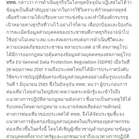
ททท.
กล่าวว่า การดำเนินธุรกิจในโลกยุคปัจจุบัน ปฏิเสธไม่ได้ว่า
ข้อมูลเป็นสิ่งสำคัญอย่างมากในการใช้วิเคราะห์กำหนดกลยุทธ์
เพื่อสร้างความได้เปรียบทางการแข่งขัน และทำให้องค์กรบรรลุ
เป้าหมายทางธุรกิจที่วางไว้ อย่างไรก็ตาม เพื่อปกป้องและป้องกัน
การละเมิดข้อมูลส่วนบุคคลของประชาชนที่ภาคธุรกิจอาจนำไป
ใช้อย่างไม่เหมาะสม และส่งผลกระทบต่อการดำเนินชีวิตและ
ความปลอดภัยชองประชาชน หลายประเทศ อาทิ สหภาพยุโรป
ได้มีการออกกฎหมายคุ้มครองข้อมูลส่วนบุคคลของสหภาพยุโรป
หรือ EU General Data Protection Regulation (GDPR) เมื่อวันที่
28 พฤษภาคม 2561 รวมถึงประเทศไทยก็ได้มีการประกาศบังคับ
ใช้พระราชบัญญัติคุ้มครองข้อมูลส่วนบุคคลอย่างเต็มรูปแบบเมื่อ
วันที่ 1 มิถุนายน 2565 ซึ่งในปัจจุบัน ททท. พบว่า ผู้ประกอบการ
ท่องเที่ยวไทยส่วนใหญ่ยังขาดความตระหนักรู้และเข้าใจถึง
แนวทางการปฏิบัติตามกฎหมายดังกล่าว ซึ่งอาจเป็นสาเหตุให้ได้
รับบทลงโทษตามกฎหมาย และอาจส่งผลเสียต่อภาพลักษณ์
ทางการท่องเที่ยวของประเทศได้ ททท. จึงได้จัดประชุมชี้แจง
แนวทางการคุ้มครองข้อมูลส่วนบุคคลในบริบทของอุตสาหกรรม
ท่องเที่ยวขึ้นในครั้งนี้ โดยได้เชิญผู้เชี่ยวชาญด้านกฎหมายข้อมูล
ส่วนบุคคลทั้งจากภาครัฐและเอกชนมาเล่าถึงแนวทางการปฏิบัติ