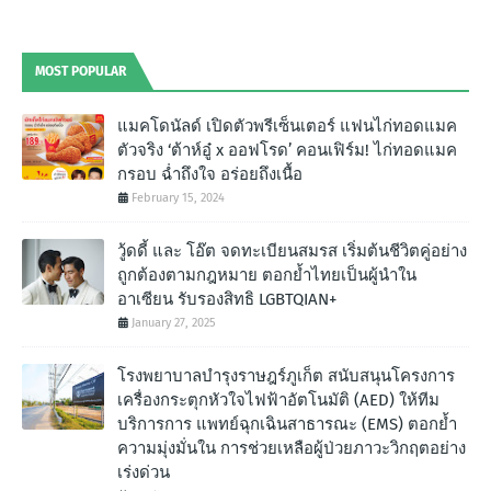
MOST POPULAR
แมคโดนัลด์ เปิดตัวพรีเซ็นเตอร์ แฟนไก่ทอดแมค
ตัวจริง ‘ต้าห์อู๋ x ออฟโรด’ คอนเฟิร์ม! ไก่ทอดแมค
กรอบ ฉํ่าถึงใจ อร่อยถึงเนื้อ
February 15, 2024
วู้ดดี้ และ โอ๊ต จดทะเบียนสมรส เริ่มต้นชีวิตคู่อย่าง
ถูกต้องตามกฎหมาย ตอกย้ำไทยเป็นผู้นำใน
อาเซียน รับรองสิทธิ LGBTQIAN+
January 27, 2025
โรงพยาบาลบำรุงราษฎร์ภูเก็ต สนับสนุนโครงการ
เครื่องกระตุกหัวใจไฟฟ้าอัตโนมัติ (AED) ให้ทีม
บริการการ แพทย์ฉุกเฉินสาธารณะ (EMS) ตอกย้ำ
ความมุ่งมั่นใน การช่วยเหลือผู้ป่วยภาวะวิกฤตอย่าง
เร่งด่วน