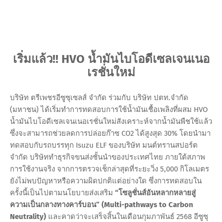
เริ่มแล้ว!! HVO น้ำมันไบโอดีเซลเจนเนอ
เรชั่นใหม่
บริษัท ตรีเพชรอีซูซุเซลส์ จำกัด ร่วมกับ บริษัท ปตท.จำกัด
(มหาชน) ได้เริ่มทำการทดสอบการใช้น้ำมันเชื้อเพลิงที่ผสม HVO
น้ำมันไบโอดีเซลเจนเนอเรชั่นใหม่สังเคราะห์จากน้ำมันพืชใช้แล้ว
ซึ่งจะสามารถช่วยลดการปล่อยก๊าซ CO2 ได้สูงสุด 30% โดยนำมา
ทดสอบกับรถบรรทุก Isuzu ELF ของบริษัท มนต์ทรานสปอร์ต
จำกัด บริษัททำธุรกิจขนส่งชั้นนำของประเทศไทย ภายใต้สภาพ
การใช้งานจริง จากการตรวจเช็กล่าสุดที่ระยะวิ่ง 5,000 กิโลเมตร
ยังไม่พบปัญหาหรือความผิดปกติแต่อย่างใด ซึ่งการทดสอบใน
ครั้งนี้เป็นไปตามนโยบายส่งเสริม
“โซลูชั่นส์อันหลากหลายสู่
ความเป็นกลางทางคาร์บอน” (Multi-pathways to Carbon
Neutrality)
และคาดว่าจะเสร็จสิ้นในเดือนกุมภาพันธ์ 2568 อีซูซุ