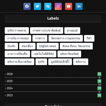
Labels
ธุรกิจ การตลาด
ภาพข่าวประชาสัมพันธ์
ยานยนต์
การเงิน การลงทุน
ราชการ
นิทรรศการ งานมหกรรม
กีฬา
บันเทิง
ท่องเที่ยว
English news
สังคม ศิลปะ วัฒนธรรม
อาหาร เครื่องดื่ม
เทคโนโลยีดิจิทัล
อสังหาริมทรัพย์
พลังงาน สิ่งแวดล้อม
ธุรกิจ
มูลนิธิป่อเต็กตึ๊ง
พลังงาน
2026
95
2
2025
18
53
2024
176
0
2023
60