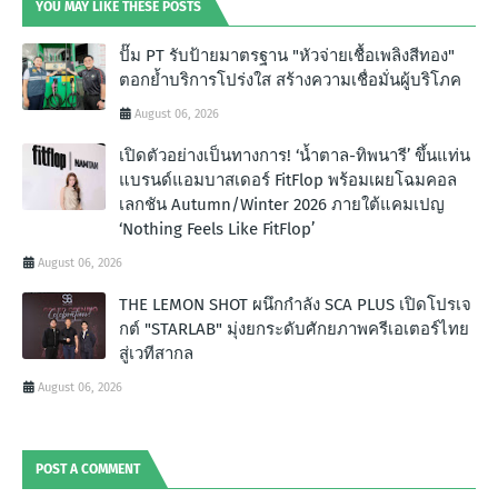
YOU MAY LIKE THESE POSTS
ปั๊ม PT รับป้ายมาตรฐาน "หัวจ่ายเชื้อเพลิงสีทอง"
ตอกย้ำบริการโปร่งใส สร้างความเชื่อมั่นผู้บริโภค
August 06, 2026
เปิดตัวอย่างเป็นทางการ! ‘น้ำตาล-ทิพนารี’ ขึ้นแท่น
แบรนด์แอมบาสเดอร์ FitFlop พร้อมเผยโฉมคอล
เลกชัน Autumn/Winter 2026 ภายใต้แคมเปญ
‘Nothing Feels Like FitFlop’
August 06, 2026
THE LEMON SHOT ผนึกกำลัง SCA PLUS เปิดโปรเจ
กต์ "STARLAB" มุ่งยกระดับศักยภาพครีเอเตอร์ไทย
สู่เวทีสากล
August 06, 2026
POST A COMMENT