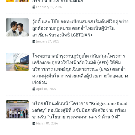
กรอบ ฉํ่าถึงใจ อร่อยถึงเนื้อ
February 15, 2024
วู้ดดี้ และ โอ๊ต จดทะเบียนสมรส เริ่มต้นชีวิตคู่อย่าง
ถูกต้องตามกฎหมาย ตอกย้ำไทยเป็นผู้นำใน
อาเซียน รับรองสิทธิ LGBTQIAN+
January 27, 2025
โรงพยาบาลบำรุงราษฎร์ภูเก็ต สนับสนุนโครงการ
เครื่องกระตุกหัวใจไฟฟ้าอัตโนมัติ (AED) ให้ทีม
บริการการ แพทย์ฉุกเฉินสาธารณะ (EMS) ตอกย้ำ
ความมุ่งมั่นใน การช่วยเหลือผู้ป่วยภาวะวิกฤตอย่าง
เร่งด่วน
April 04, 2025
บริดจสโตนเดินหน้าโครงการ “Bridgestone Road
Safety” ต่อเนื่องสู่ปีที่ 3 จับมือภาคีเครือข่าย พร้อม
ขานรับ “นโยบายกรุงเทพมหานคร 9 ด้าน 9 ดี”
March 01, 2024