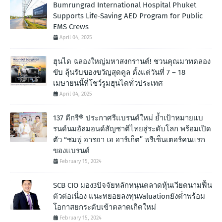
Bumrungrad International Hospital Phuket
Supports Life-Saving AED Program for Public
EMS Crews
April 04, 2025
ฮุนได ฉลองใหญ่มหาสงกรานต์! ชวนคุณมาทดลอง
ขับ ลุ้นรับของขวัญสุดคูล ตั้งแต่วันที่ 7 – 18
เมษายนนี้ที่โชว์รูมฮุนไดทั่วประเทศ
April 04, 2025
137 ดีกรี® ประกาศรีแบรนด์ใหม่ ย้ำเป้าหมายแบ
รนด์นมอัลมอนด์สัญชาติไทยสู่ระดับโลก พร้อมเปิด
ตัว “ชมพู่ อารยา เอ ฮาร์เก็ต” พรีเซ็นเตอร์คนแรก
ของแบรนด์
February 15, 2024
SCB CIO มอง3ปัจจัยหลักหนุนตลาดหุ้นเวียดนามฟื้น
ตัวต่อเนื่อง แนะทยอยลงทุนValuationยังต่ำพร้อม
โอกาสยกระดับเข้าตลาดเกิดใหม่
February 15, 2024