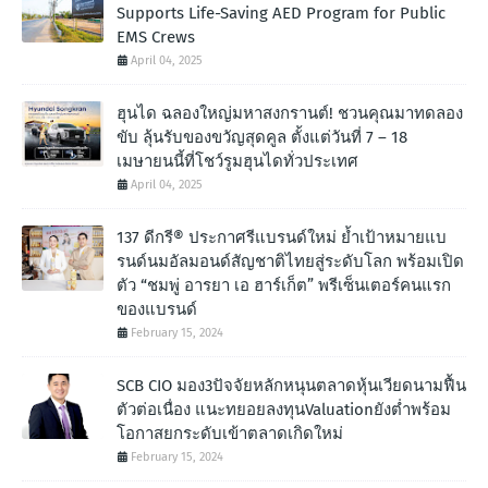
Supports Life-Saving AED Program for Public
EMS Crews
April 04, 2025
ฮุนได ฉลองใหญ่มหาสงกรานต์! ชวนคุณมาทดลอง
ขับ ลุ้นรับของขวัญสุดคูล ตั้งแต่วันที่ 7 – 18
เมษายนนี้ที่โชว์รูมฮุนไดทั่วประเทศ
April 04, 2025
137 ดีกรี® ประกาศรีแบรนด์ใหม่ ย้ำเป้าหมายแบ
รนด์นมอัลมอนด์สัญชาติไทยสู่ระดับโลก พร้อมเปิด
ตัว “ชมพู่ อารยา เอ ฮาร์เก็ต” พรีเซ็นเตอร์คนแรก
ของแบรนด์
February 15, 2024
SCB CIO มอง3ปัจจัยหลักหนุนตลาดหุ้นเวียดนามฟื้น
ตัวต่อเนื่อง แนะทยอยลงทุนValuationยังต่ำพร้อม
โอกาสยกระดับเข้าตลาดเกิดใหม่
February 15, 2024