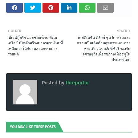
OLDER
NEWER
‘บีเอฟกู๊ดริช ออล-เทอร์เรน ที/เอ
เดสติเนชั่น ดีลักซ์ ชูนวัตกรรมและ
เคโอ3’ เปิดตัวสร้างมาตรฐานใหม่ที่
ความเป็นเลิศด้านสุขภาพ และการ
เหนือกว่าให้กับอุตสาหกรรมยาง
ท่องเที่ยวแบบลักซ์ชัวรี รองรับ
รถยนต์
เศรษฐกิจเพื่อสุขภาพเฟื่องฟูใน
ประเทศไทย
Posted by
threportor
YOU MAY LIKE THESE POSTS