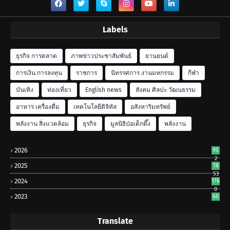
Labels
ธุรกิจ การตลาด
ภาพข่าวประชาสัมพันธ์
ยานยนต์
การเงิน การลงทุน
ราชการ
นิทรรศการ งานมหกรรม
กีฬา
บันเทิง
ท่องเที่ยว
English news
สังคม ศิลปะ วัฒนธรรม
อาหาร เครื่องดื่ม
เทคโนโลยีดิจิทัล
อสังหาริมทรัพย์
พลังงาน สิ่งแวดล้อม
ธุรกิจ
มูลนิธิป่อเต็กตึ๊ง
พลังงาน
2026
95
2
2025
18
53
2024
176
0
2023
60
Translate