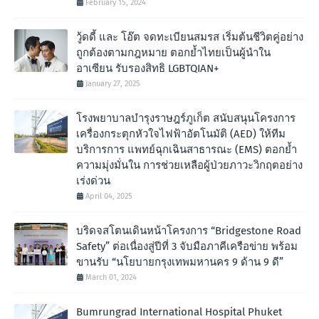
February 15, 2024
วู้ดดี้ และ โอ๊ต จดทะเบียนสมรส เริ่มต้นชีวิตคู่อย่าง
ถูกต้องตามกฎหมาย ตอกย้ำไทยเป็นผู้นำใน
อาเซียน รับรองสิทธิ LGBTQIAN+
January 27, 2025
โรงพยาบาลบำรุงราษฎร์ภูเก็ต สนับสนุนโครงการ
เครื่องกระตุกหัวใจไฟฟ้าอัตโนมัติ (AED) ให้ทีม
บริการการ แพทย์ฉุกเฉินสาธารณะ (EMS) ตอกย้ำ
ความมุ่งมั่นใน การช่วยเหลือผู้ป่วยภาวะวิกฤตอย่าง
เร่งด่วน
April 04, 2025
บริดจสโตนเดินหน้าโครงการ “Bridgestone Road
Safety” ต่อเนื่องสู่ปีที่ 3 จับมือภาคีเครือข่าย พร้อม
ขานรับ “นโยบายกรุงเทพมหานคร 9 ด้าน 9 ดี”
March 01, 2024
Bumrungrad International Hospital Phuket