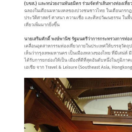
(บขส.) และหน่วยงานพันธมิตร ร่วมจัดทำเส้นทางท่องเที่ยวส
ฉลองในเดือนมหามงคลของปวงชนชาวไทย ในเดือนกรกฎาคม 256
ประวัติศาสตร์ ศาสนา ความเชื่อ และศิลปวัฒนธรรม ในพื้น
เที่ยวเพิ่มมากยิ่งขึ้น
นายเสริมศักดิ์ พงษ์พานิช รัฐมนตรีว่าการกระทรวงการท่อง
เคลื่อนอุตสาหกรรมท่องเที่ยวภายในประเทศให้บรรลุวัตถุ
เห็นว่ากรุงเทพมหานคร เป็นเมืองหลวงของไทย ที่มีเสน่ห์ มี
ได้รับการยกย่องให้เป็น เมืองที่ดีที่สุดอันดับหนึ่งในภู
เอเชีย จาก Travel & Leisure (Southeast Asia, Hongkon