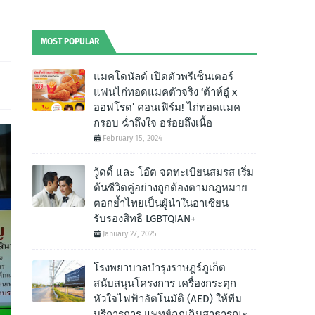
MOST POPULAR
แมคโดนัลด์ เปิดตัวพรีเซ็นเตอร์
แฟนไก่ทอดแมคตัวจริง ‘ต้าห์อู๋ x
ออฟโรด’ คอนเฟิร์ม! ไก่ทอดแมค
กรอบ ฉํ่าถึงใจ อร่อยถึงเนื้อ
February 15, 2024
วู้ดดี้ และ โอ๊ต จดทะเบียนสมรส เริ่ม
ต้นชีวิตคู่อย่างถูกต้องตามกฎหมาย
ตอกย้ำไทยเป็นผู้นำในอาเซียน
รับรองสิทธิ LGBTQIAN+
January 27, 2025
โรงพยาบาลบำรุงราษฎร์ภูเก็ต
สนับสนุนโครงการ เครื่องกระตุก
หัวใจไฟฟ้าอัตโนมัติ (AED) ให้ทีม
บริการการ แพทย์ฉุกเฉินสาธารณะ