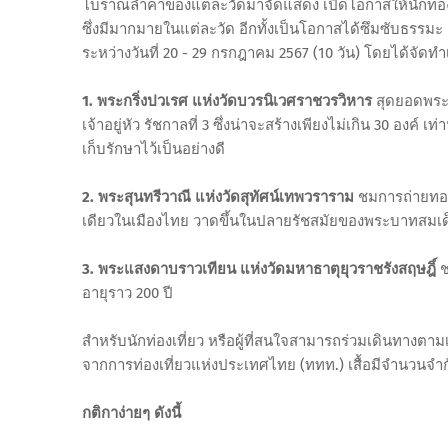
โบราณล้ำค่าของแต่ละวัดมาจัดแสดง เปิดโอกาสให้นักท่องเท
ซึ่งมีมากมายในแต่ละวัด อีกทั้งเป็นโอกาสได้ซึมซับธรรม
ระหว่างวันที่ 20 - 29 กรกฎาคม 2567 (10 วัน) โดยได้จัดทำ
1. พระกริ่งปวเรศ แห่งวัดบวรนิเวศราชวรวิหาร
สุดยอดพระเ
เจ้าอยู่หัว รัชกาลที่ 3 ซึ่งน่าจะสร้างเพียงไม่เกิน 30 องค์ 
เก็บรักษาไว้เป็นอย่างดี
2. พระสุนทรีวาณี แห่งวัดสุทัศน์เทพวราราม
ชมการถ่ายทอด
เดียวในเมืองไทย วาดขึ้นในปลายรัชสมัยของพระบาทสมเด็จพ
3. พระแสงดาบราวเทียน แห่งวัดมหาธาตุยุวราชรังสฤษฎิ์
ช
อายุราว 200 ปี
สำหรับนักท่องเที่ยว หรือผู้ที่สนใจสามารถร่วมเดินทางตาม
จากการท่องเที่ยวแห่งประเทศไทย (ททท.) เสื้อมีจำนวนจำกัด 3
กติกาง่ายๆ ดังนี้