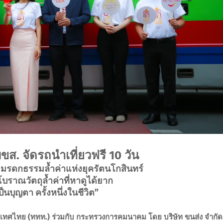
ขส. จัดรถนำเที่ยวฟรี 10 วัน
ุ มรดกธรรมล้ำค่าแห่งยุครัตนโกสินทร์
โบราณวัตถุล้ำค่าที่หาดูได้ยาก
ป็นบุญตา ครั้งหนึ่งในชีวิต”
ระเทศไทย (ททท.) ร่วมกับ กระทรวงการคมนาคม โดย บริษัท ขนส่ง จำกัด