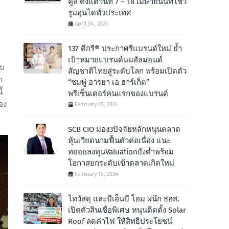
คูล ตั้งแต่วันที่ 7 – 18 เมษายนนี้ที่โชว์
ม
รูมฮุนไดทั่วประเทศ
April 04, 2025
137 ดีกรี® ประกาศรีแบรนด์ใหม่ ย้ำ
เป้าหมายแบรนด์นมอัลมอนด์
ับ
สัญชาติไทยสู่ระดับโลก พร้อมเปิดตัว
า
“ชมพู่ อารยา เอ ฮาร์เก็ต”
้
พรีเซ็นเตอร์คนแรกของแบรนด์
อง
February 15, 2024
SCB CIO มอง3ปัจจัยหลักหนุนตลาด
หุ้นเวียดนามฟื้นตัวต่อเนื่อง แนะ
ทยอยลงทุนValuationยังต่ำพร้อม
โอกาสยกระดับเข้าตลาดเกิดใหม่
February 15, 2024
ไทวัสดุ และบีเอ็นบี โฮม ผนึก ธอส.
เปิดตัวสินเชื่อพิเศษ หนุนติดตั้ง Solar
Roof ลดค่าไฟ ให้สิทธิประโยชน์