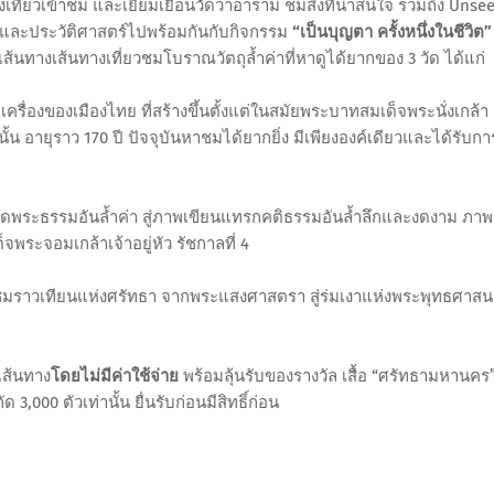
ี่ยวเข้าชม และเยี่ยมเยือนวัดวาอาราม ชมสิ่งที่น่าสนใจ ร่วมถึง Unse
ะ และประวัติศาสตร์ไปพร้อมกันกับกิจกรรม
“เป็นบุญตา ครั้งหนึ่งในชีวิต”
เส้นทางเส้นทางเที่ยวชมโบราณวัตถุล้ำค่าที่หาดูได้ยากของ 3 วัด ได้แก่
ครื่องของเมืองไทย ที่สร้างขึ้นตั้งแต่ในสมัยพระบาทสมเด็จพระนั่งเกล้า
เท่านั้น อายุราว 170 ปี ปัจจุบันหาชมได้ยากยิ่ง มีเพียงองค์เดียวและได้รับกา
พระธรรมอันล้ำค่า สู่ภาพเขียนแทรกคติธรรมอันล้ำลึกและงดงาม ภาพ
ระจอมเกล้าเจ้าอยู่หัว รัชกาลที่ 4
มราวเทียนแห่งศรัทธา จากพระแสงศาสตรา สู่ร่มเงาแห่งพระพุทธศาสน
เส้นทาง
โดยไม่มีค่าใช้จ่าย
พร้อมลุ้นรับของรางวัล เสื้อ “ศรัทธามหานคร
,000 ตัวเท่านั้น ยื่นรับก่อนมีสิทธิ์ก่อน