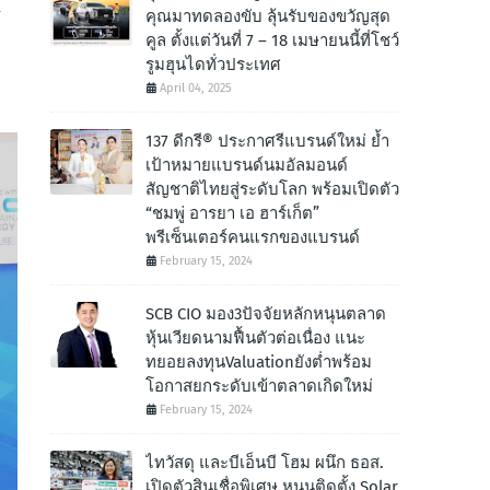
ร
คุณมาทดลองขับ ลุ้นรับของขวัญสุด
คูล ตั้งแต่วันที่ 7 – 18 เมษายนนี้ที่โชว์
รูมฮุนไดทั่วประเทศ
April 04, 2025
137 ดีกรี® ประกาศรีแบรนด์ใหม่ ย้ำ
เป้าหมายแบรนด์นมอัลมอนด์
สัญชาติไทยสู่ระดับโลก พร้อมเปิดตัว
“ชมพู่ อารยา เอ ฮาร์เก็ต”
พรีเซ็นเตอร์คนแรกของแบรนด์
February 15, 2024
SCB CIO มอง3ปัจจัยหลักหนุนตลาด
หุ้นเวียดนามฟื้นตัวต่อเนื่อง แนะ
ทยอยลงทุนValuationยังต่ำพร้อม
โอกาสยกระดับเข้าตลาดเกิดใหม่
February 15, 2024
ไทวัสดุ และบีเอ็นบี โฮม ผนึก ธอส.
เปิดตัวสินเชื่อพิเศษ หนุนติดตั้ง Solar