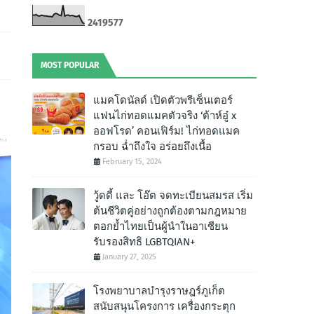
2
4
1
9
5
7
7
MOST POPULAR
แมคโดนัลด์ เปิดตัวพรีเซ็นเตอร์
แฟนไก่ทอดแมคตัวจริง ‘ต้าห์อู๋ x
ออฟโรด’ คอนเฟิร์ม! ไก่ทอดแมค
กรอบ ฉํ่าถึงใจ อร่อยถึงเนื้อ
February 15, 2024
วู้ดดี้ และ โอ๊ต จดทะเบียนสมรส เริ่ม
ต้นชีวิตคู่อย่างถูกต้องตามกฎหมาย
ตอกย้ำไทยเป็นผู้นำในอาเซียน
รับรองสิทธิ LGBTQIAN+
January 27, 2025
โรงพยาบาลบำรุงราษฎร์ภูเก็ต
สนับสนุนโครงการ เครื่องกระตุก