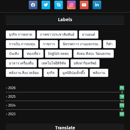
Labels
ธุรกิจ การตลาด
ภาพข่าวประชาสัมพันธ์
ยานยนต์
การเงิน การลงทุน
ราชการ
นิทรรศการ งานมหกรรม
กีฬา
บันเทิง
ท่องเที่ยว
English news
สังคม ศิลปะ วัฒนธรรม
อาหาร เครื่องดื่ม
เทคโนโลยีดิจิทัล
อสังหาริมทรัพย์
พลังงาน สิ่งแวดล้อม
ธุรกิจ
มูลนิธิป่อเต็กตึ๊ง
พลังงาน
2026
95
2
2025
18
53
2024
176
0
2023
60
Translate