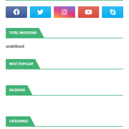
TOTAL PAGEVIEWS
u
n
d
e
f
n
e
d
MOST POPULAR
FACEBOOK
CATEGORIES