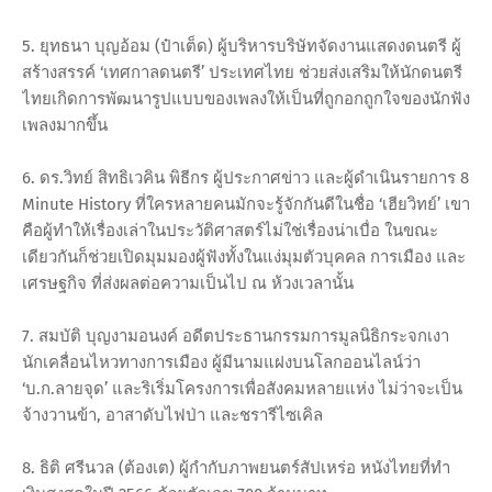
5. ยุทธนา บุญอ้อม (ป๋าเต็ด) ผู้บริหารบริษัทจัดงานแสดงดนตรี ผู้
สร้างสรรค์ ‘เทศกาลดนตรี’ ประเทศไทย ช่วยส่งเสริมให้นักดนตรี
ไทยเกิดการพัฒนารูปแบบของเพลงให้เป็นที่ถูกอกถูกใจของนักฟัง
เพลงมากขึ้น
6. ดร.วิทย์ สิทธิเวคิน พิธีกร ผู้ประกาศข่าว และผู้ดำเนินรายการ 8
Minute History ที่ใครหลายคนมักจะรู้จักกันดีในชื่อ ‘เฮียวิทย์’ เขา
คือผู้ทำให้เรื่องเล่าในประวัติศาสตร์ไม่ใช่เรื่องน่าเบื่อ ในขณะ
เดียวกันก็ช่วยเปิดมุมมองผู้ฟังทั้งในแง่มุมตัวบุคคล การเมือง และ
เศรษฐกิจ ที่ส่งผลต่อความเป็นไป ณ ห้วงเวลานั้น
7. สมบัติ บุญงามอนงค์ อดีตประธานกรรมการมูลนิธิกระจกเงา
นักเคลื่อนไหวทางการเมือง ผู้มีนามแฝงบนโลกออนไลน์ว่า
‘บ.ก.ลายจุด’ และริเริ่มโครงการเพื่อสังคมหลายแห่ง ไม่ว่าจะเป็น
จ้างวานข้า, อาสาดับไฟป่า และชรารีไซเคิล
8. ธิติ ศรีนวล (ต้องเต) ผู้กำกับภาพยนตร์สัปเหร่อ หนังไทยที่ทำ