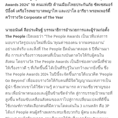
Awards 2024” 10 คนแห่งปี! ด้านเมืองไทยประกันภัย ซัคเซสมอร์
บีอิ้งค์ เครือโรงพยาบาลพญาไท และเปาโล อารียา พรอพเพอร์ตี้
คว้ารางวัล Corporate of The Year
นายอนันต์ ลือประดิษฐ์ บรรณาธิการอำนวยการและผู้ร่วมก่อตั้ง
The People
เปิดเผยว่า “The People Awards เป็นเวทีแห่งการ
มอบรางวัลรูปแบบใหม่ที่เน้น ‘คุณค่าของคน จากผลของงาน’
อย่างแท้จริง และสิ่งที่ The People ยึดมั่นมาตลอด 6 ปีที่ผ่านมา
คือ การเล่าเรื่องราวของคนที่เป็นแรงบันดาลใจให้กับผู้คนใน
สังคม โดยรางวัล The People Awards เป็นอีกช่องทางหนึ่งที่ช่วย
ให้เรื่องราวดี ๆ ที่เกิดขึ้นนี้ ได้เป็นที่รับรู้ในวงกว้างมากยิ่งขึ้น ซึ่ง
The People Awards 2024 ในปีนี้จะจัดขึ้นภายใต้แนวคิด ‘People
Go Beyond’ เพื่อมอบรางวัลให้กับคนที่มีจิตวิญญาณแห่งการเป็น
ผู้นำ ซึ่งพวกเขาได้ใช้ความรู้ ความสามารถ ความเชี่ยวชาญของ
ตน เพื่อนำพาตนเองและผู้อื่นข้ามขีดจำกัด สู่การบรรลุเป้าหมายที่
สูงขึ้น พร้อมขับเคลื่อนสังคมของเราไปสู่การเปลี่ยนแปลงที่ดีขึ้น
ใช้เกณฑ์การคัดเลือกคนที่มีความโดดเด่นใน 3 แกนหลัก คือ 3P
ได้แก่ People คนผู้สร้างผลกระทบเชิงบวกกับ ผู้คน และสังคม