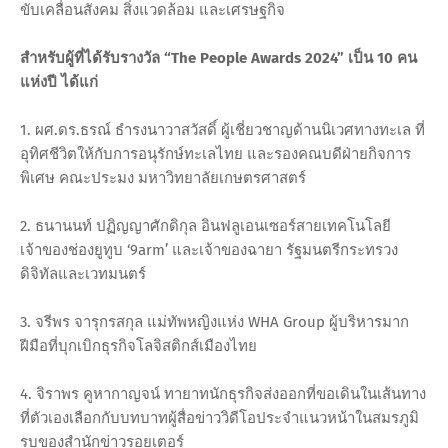
ขับเคลื่อนสังคม สิ่งแวดล้อม และเศรษฐกิจ
สำหรับผู้ที่ได้รับรางวัล “The People Awards 2024” เป็น 10 คน
แห่งปี ได้แก่
1. ผศ.ดร.ธรณ์ ธำรงนาวาสวัสดิ์ ผู้เชี่ยวชาญด้านนิเวศทางทะเล ที่
อุทิศชีวิตให้กับการอนุรักษ์ทะเลไทย และรองคณบดีฝ่ายกิจการ
พิเศษ คณะประมง มหาวิทยาลัยเกษตรศาสตร์
2. ธนานนท์ ปฏิญญาศักดิกุล อินฟลูเอนเซอร์สายเทคโนโลยี
เจ้าของช่องยูทูบ ‘9arm’ และเจ้าของฉายา รัฐมนตรีกระทรวง
ดิจิทัลและเวทมนตร์
3. จรีพร จารุกรสกุล แม่ทัพหญิงแห่ง WHA Group ผู้บริหารมาก
ฝีมือที่บุกเบิกธุรกิจโลจิสติกส์เมืองไทย
4. จิราพร คูหากาญจน์ ทายาทนักธุรกิจส่งออกที่ขอเดินในเส้นทาง
ที่ตัวเองเลือกกับบทบาทผู้สื่อข่าววิดีโอประจำแนวหน้าในสมรภูมิ
รบของสำนักข่าวรอยเตอร์